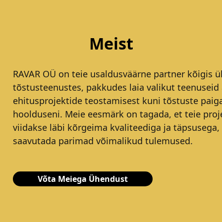
Meist
RAVAR OÜ on teie usaldusväärne partner kõigis ül
tõstusteenustes, pakkudes laia valikut teenuseid 
ehitusprojektide teostamisest kuni tõstuste paig
hoolduseni. Meie eesmärk on tagada, et teie proj
viidakse läbi kõrgeima kvaliteediga ja täpsusega,
saavutada parimad võimalikud tulemused.
Võta Meiega Ühendust