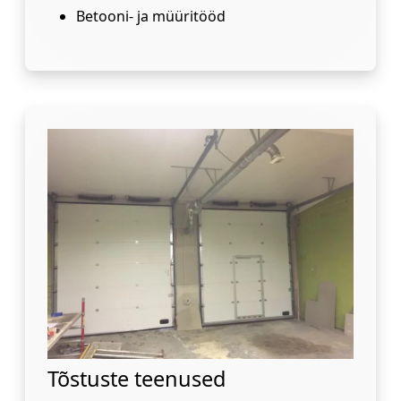
Betooni- ja müüritööd
Tõstuste teenused