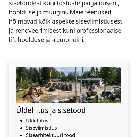
sisetöödest kuni tõstuste paigalduseni,
hoolduse ja müügini. Meie teenused
hõlmavad kõik aspekte siseviimistlusest
ja renoveerimisest kuni professionaalse
liftihoolduse ja -remondini.
Üldehitus ja sisetööd
Üldehitus
Siseviimistlus
Siseärhitektuuri tööd