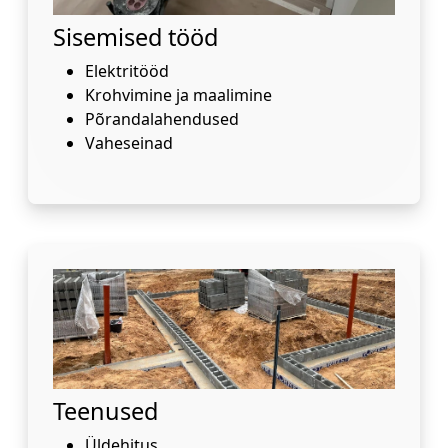
Sisemised tööd
Elektritööd
Krohvimine ja maalimine
Põrandalahendused
Vaheseinad
Teenused
Üldehitus