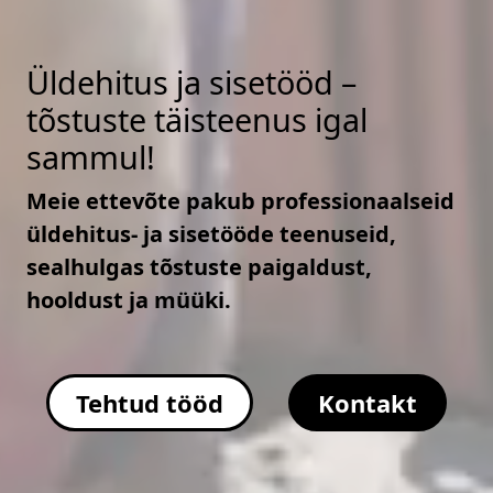
Üldehitus ja sisetööd –
tõstuste täisteenus igal
sammul!
Meie ettevõte pakub professionaalseid
üldehitus- ja sisetööde teenuseid,
sealhulgas tõstuste paigaldust,
hooldust ja müüki.
Tehtud tööd
Kontakt