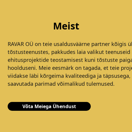
Meist
RAVAR OÜ on teie usaldusväärne partner kõigis ül
tõstusteenustes, pakkudes laia valikut teenuseid 
ehitusprojektide teostamisest kuni tõstuste paig
hoolduseni. Meie eesmärk on tagada, et teie proj
viidakse läbi kõrgeima kvaliteediga ja täpsusega,
saavutada parimad võimalikud tulemused.
Võta Meiega Ühendust