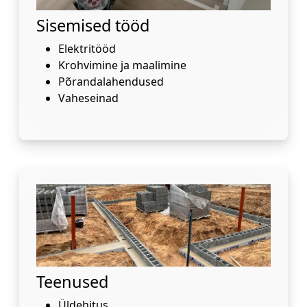
Sisemised tööd
Elektritööd
Krohvimine ja maalimine
Põrandalahendused
Vaheseinad
Teenused
Üldehitus