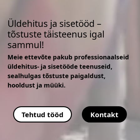
Üldehitus ja sisetööd –
tõstuste täisteenus igal
sammul!
Meie ettevõte pakub professionaalseid
üldehitus- ja sisetööde teenuseid,
sealhulgas tõstuste paigaldust,
hooldust ja müüki.
Tehtud tööd
Kontakt