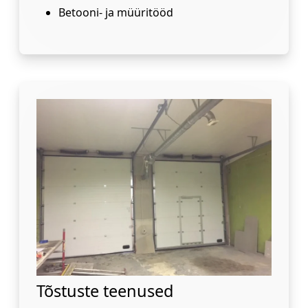
Betooni- ja müüritööd
Tõstuste teenused