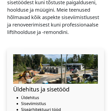
sisetöödest kuni tõstuste paigalduseni,
hoolduse ja müügini. Meie teenused
hõlmavad kõik aspekte siseviimistlusest
ja renoveerimisest kuni professionaalse
liftihoolduse ja -remondini.
Üldehitus ja sisetööd
Üldehitus
Siseviimistlus
Siseärhitektuuri tööd