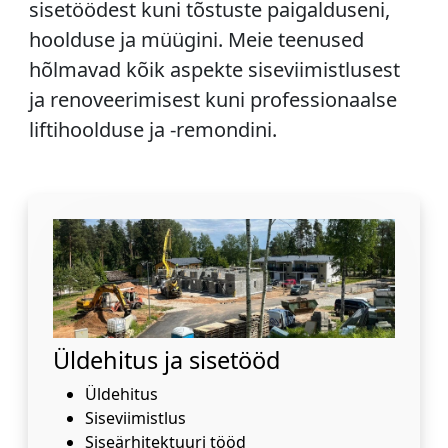
sisetöödest kuni tõstuste paigalduseni,
hoolduse ja müügini. Meie teenused
hõlmavad kõik aspekte siseviimistlusest
ja renoveerimisest kuni professionaalse
liftihoolduse ja -remondini.
Üldehitus ja sisetööd
Üldehitus
Siseviimistlus
Siseärhitektuuri tööd