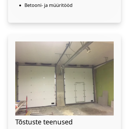
Betooni- ja müüritööd
Tõstuste teenused