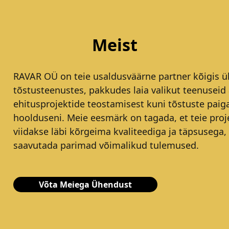
Meist
RAVAR OÜ on teie usaldusväärne partner kõigis ül
tõstusteenustes, pakkudes laia valikut teenuseid 
ehitusprojektide teostamisest kuni tõstuste paig
hoolduseni. Meie eesmärk on tagada, et teie proj
viidakse läbi kõrgeima kvaliteediga ja täpsusega,
saavutada parimad võimalikud tulemused.
Võta Meiega Ühendust