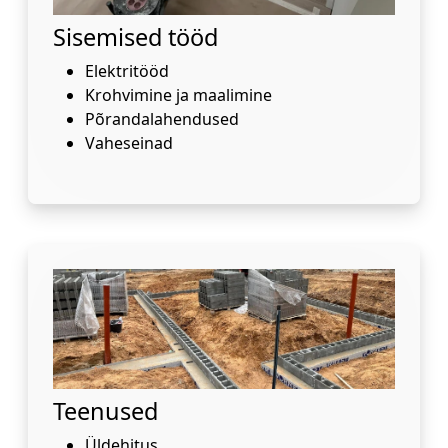
Sisemised tööd
Elektritööd
Krohvimine ja maalimine
Põrandalahendused
Vaheseinad
Teenused
Üldehitus