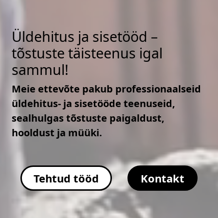
Üldehitus ja sisetööd –
tõstuste täisteenus igal
sammul!
Meie ettevõte pakub professionaalseid
üldehitus- ja sisetööde teenuseid,
sealhulgas tõstuste paigaldust,
hooldust ja müüki.
Tehtud tööd
Kontakt