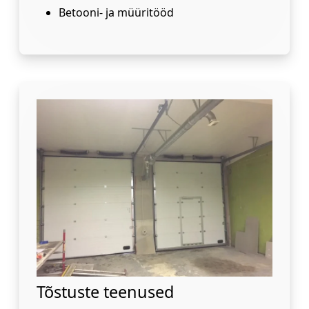
Betooni- ja müüritööd
Tõstuste teenused