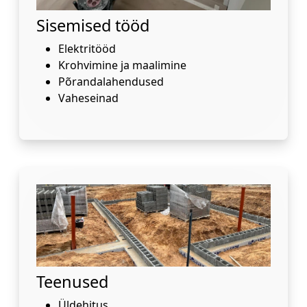
Sisemised tööd
Elektritööd
Krohvimine ja maalimine
Põrandalahendused
Vaheseinad
Teenused
Üldehitus