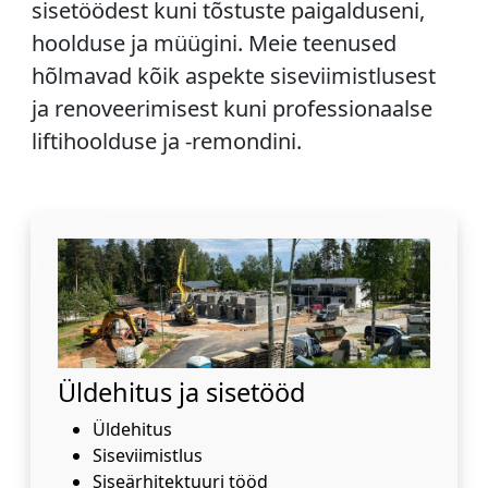
sisetöödest kuni tõstuste paigalduseni,
hoolduse ja müügini. Meie teenused
hõlmavad kõik aspekte siseviimistlusest
ja renoveerimisest kuni professionaalse
liftihoolduse ja -remondini.
Üldehitus ja sisetööd
Üldehitus
Siseviimistlus
Siseärhitektuuri tööd