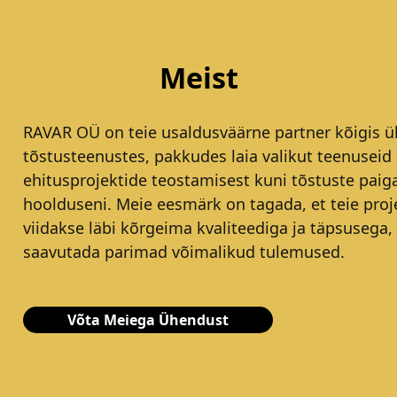
Meist
RAVAR OÜ on teie usaldusväärne partner kõigis ül
tõstusteenustes, pakkudes laia valikut teenuseid 
ehitusprojektide teostamisest kuni tõstuste paig
hoolduseni. Meie eesmärk on tagada, et teie proj
viidakse läbi kõrgeima kvaliteediga ja täpsusega,
saavutada parimad võimalikud tulemused.
Võta Meiega Ühendust