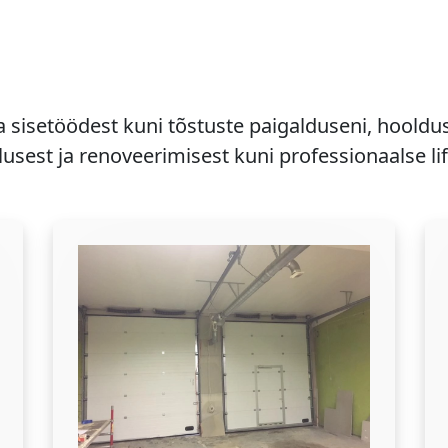
a sisetöödest kuni tõstuste paigalduseni, hooldu
usest ja renoveerimisest kuni professionaalse li