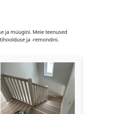
se ja müügini. Meie teenused
ftihoolduse ja -remondini.