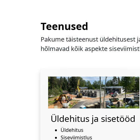
Teenused
Pakume täisteenust üldehitusest j
hõlmavad kõik aspekte siseviimistl
Üldehitus ja sisetööd
Üldehitus
Siseviimistlus