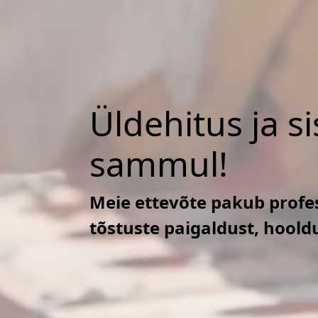
Üldehitus ja s
sammul!
Meie ettevõte pakub profes
tõstuste paigaldust, hoold