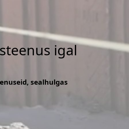
isteenus igal
eenuseid, sealhulgas