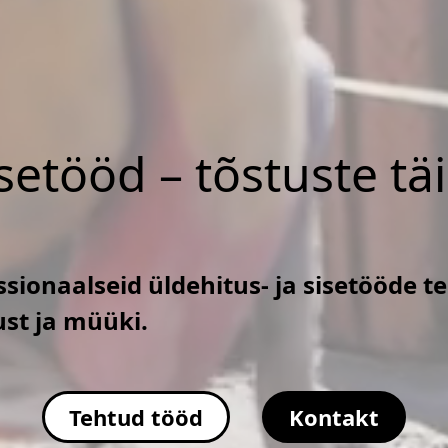
isetööd – tõstuste tä
sionaalseid üldehitus- ja sisetööde t
ust ja müüki.
Tehtud tööd
Kontakt