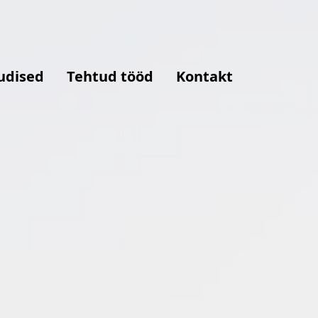
udised
Tehtud tööd
Kontakt