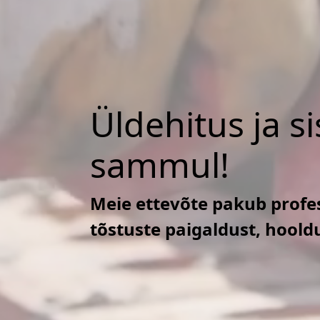
Üldehitus ja s
sammul!
Meie ettevõte pakub profes
tõstuste paigaldust, hoold