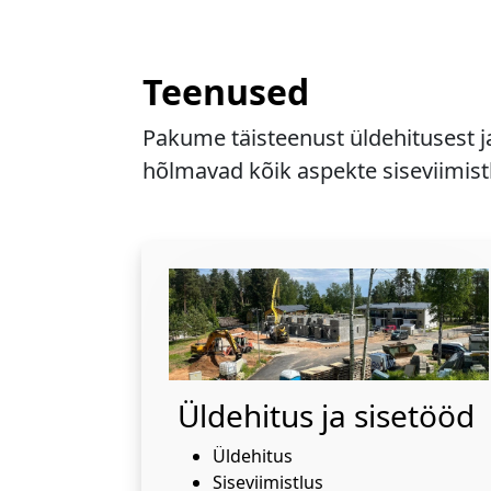
Teenused
Pakume täisteenust üldehitusest j
hõlmavad kõik aspekte siseviimistl
Üldehitus ja sisetööd
Üldehitus
Siseviimistlus