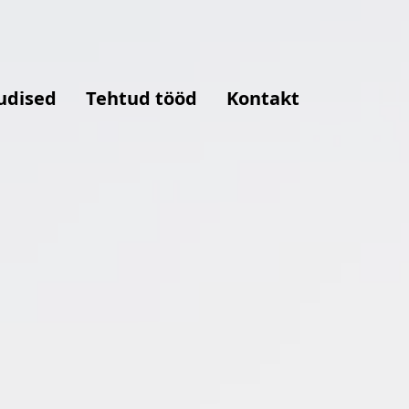
udised
Tehtud tööd
Kontakt