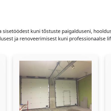
a sisetöödest kuni tõstuste paigalduseni, hooldu
usest ja renoveerimisest kuni professionaalse li