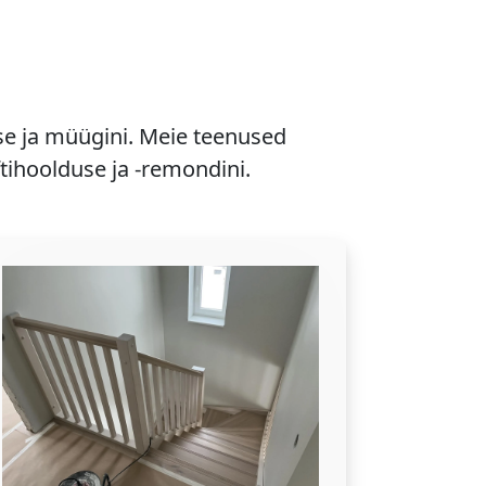
se ja müügini. Meie teenused
ftihoolduse ja -remondini.