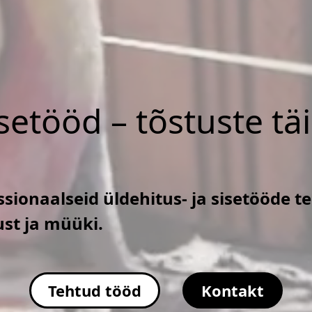
isetööd – tõstuste tä
sionaalseid üldehitus- ja sisetööde t
ust ja müüki.
Tehtud tööd
Kontakt