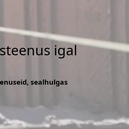
isteenus igal
eenuseid, sealhulgas