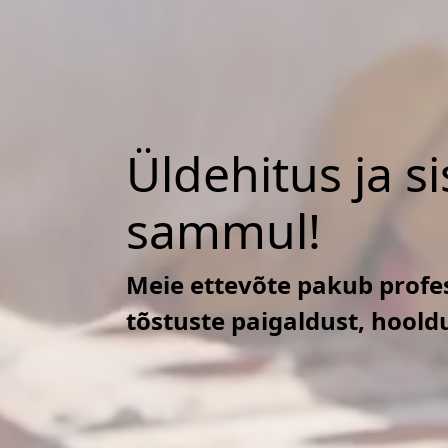
Üldehitus ja s
sammul!
Meie ettevõte pakub profes
tõstuste paigaldust, hoold