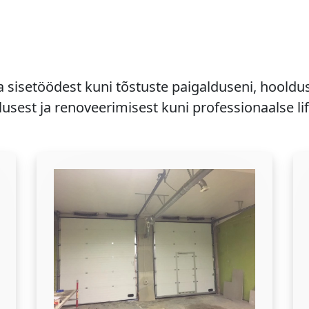
a sisetöödest kuni tõstuste paigalduseni, hooldu
usest ja renoveerimisest kuni professionaalse li