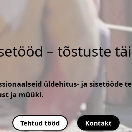
isetööd – tõstuste tä
sionaalseid üldehitus- ja sisetööde t
ust ja müüki.
Tehtud tööd
Kontakt