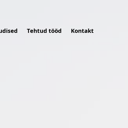
udised
Tehtud tööd
Kontakt