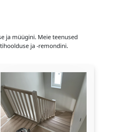
se ja müügini. Meie teenused
ftihoolduse ja -remondini.