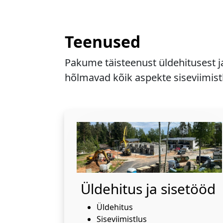
Teenused
Pakume täisteenust üldehitusest j
hõlmavad kõik aspekte siseviimistl
Üldehitus ja sisetööd
Üldehitus
Siseviimistlus