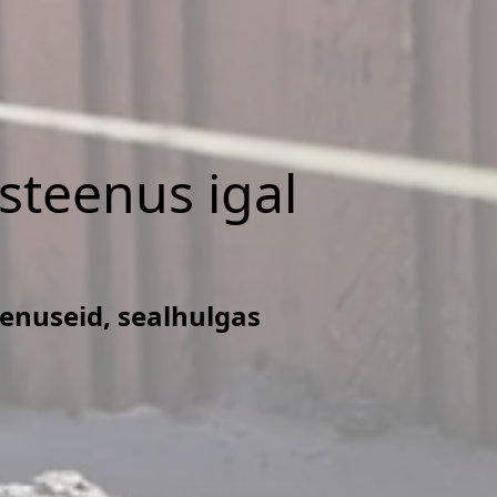
isteenus igal
eenuseid, sealhulgas