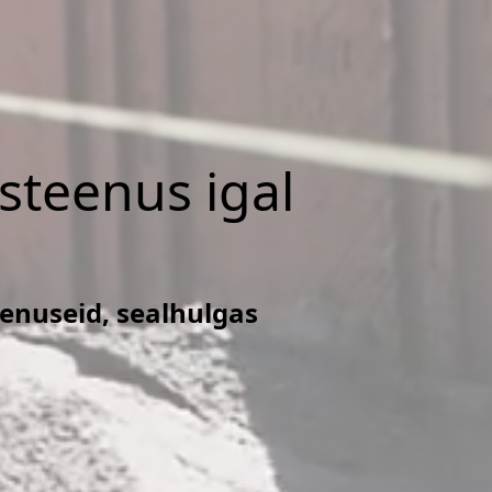
isteenus igal
eenuseid, sealhulgas