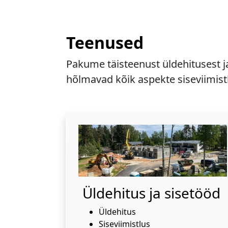
Teenused
Pakume täisteenust üldehitusest j
hõlmavad kõik aspekte siseviimistl
Üldehitus ja sisetööd
Üldehitus
Siseviimistlus