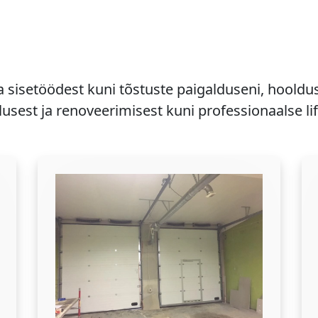
a sisetöödest kuni tõstuste paigalduseni, hooldu
usest ja renoveerimisest kuni professionaalse li