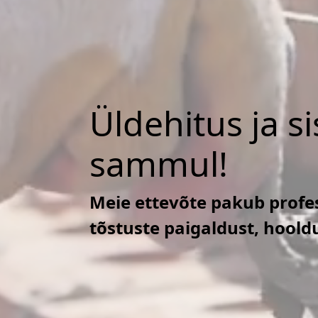
Üldehitus ja s
sammul!
Meie ettevõte pakub profes
tõstuste paigaldust, hoold