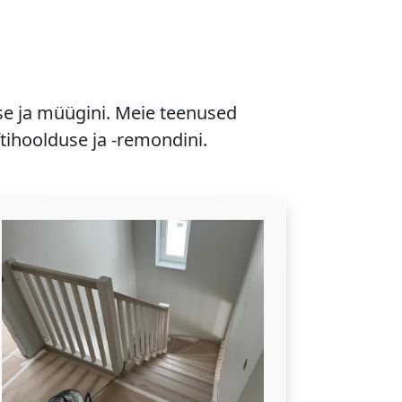
se ja müügini. Meie teenused
ftihoolduse ja -remondini.