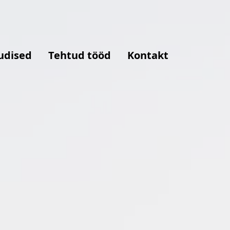
udised
Tehtud tööd
Kontakt