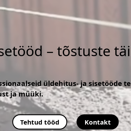
isetööd – tõstuste tä
sionaalseid üldehitus- ja sisetööde t
ust ja müüki.
Tehtud tööd
Kontakt