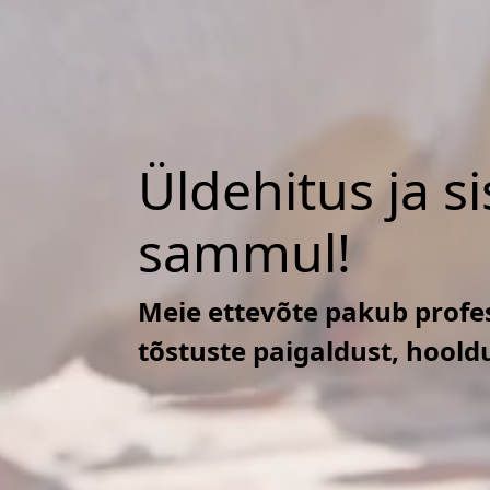
Üldehitus ja s
sammul!
Meie ettevõte pakub profes
tõstuste paigaldust, hoold