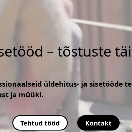
isetööd – tõstuste tä
sionaalseid üldehitus- ja sisetööde t
ust ja müüki.
Tehtud tööd
Kontakt