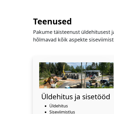
Teenused
Pakume täisteenust üldehitusest j
hõlmavad kõik aspekte siseviimistl
Üldehitus ja sisetööd
Üldehitus
Siseviimistlus