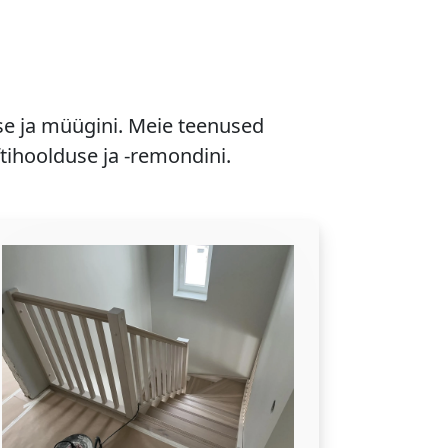
se ja müügini. Meie teenused
ftihoolduse ja -remondini.