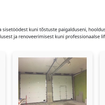
a sisetöödest kuni tõstuste paigalduseni, hooldu
usest ja renoveerimisest kuni professionaalse li