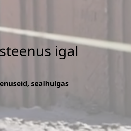
isteenus igal
eenuseid, sealhulgas