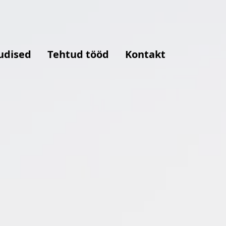
udised
Tehtud tööd
Kontakt