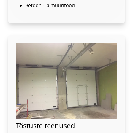
Betooni- ja müüritööd
Tõstuste teenused