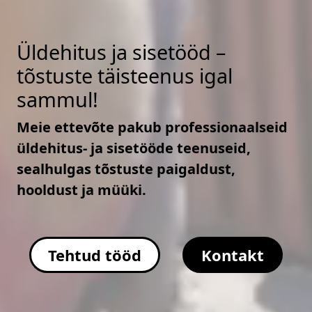
Üldehitus ja sisetööd –
tõstuste täisteenus igal
sammul!
Meie ettevõte pakub professionaalseid
üldehitus- ja sisetööde teenuseid,
sealhulgas tõstuste paigaldust,
hooldust ja müüki.
Tehtud tööd
Kontakt