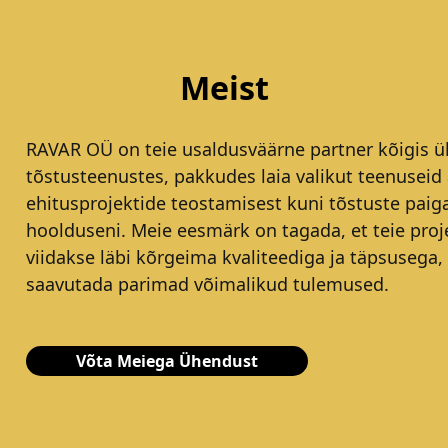
Meist
RAVAR OÜ on teie usaldusväärne partner kõigis ül
tõstusteenustes, pakkudes laia valikut teenuseid 
ehitusprojektide teostamisest kuni tõstuste paig
hoolduseni. Meie eesmärk on tagada, et teie proj
viidakse läbi kõrgeima kvaliteediga ja täpsusega,
saavutada parimad võimalikud tulemused.
Võta Meiega Ühendust