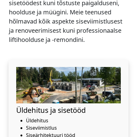
sisetöödest kuni tõstuste paigalduseni,
hoolduse ja müügini. Meie teenused
hõlmavad kõik aspekte siseviimistlusest
ja renoveerimisest kuni professionaalse
liftihoolduse ja -remondini.
Üldehitus ja sisetööd
Üldehitus
Siseviimistlus
Siseärhitektuuri tööd