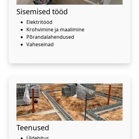
Sisemised tööd
Elektritööd
Krohvimine ja maalimine
Põrandalahendused
Vaheseinad
Teenused
Üldehitus