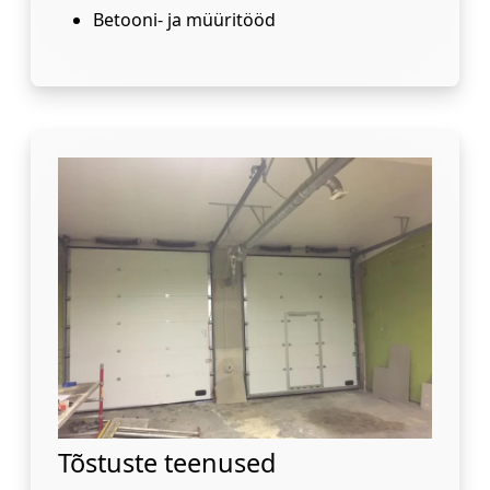
Betooni- ja müüritööd
Tõstuste teenused