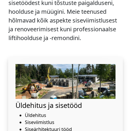
sisetöödest kuni tõstuste paigalduseni,
hoolduse ja müügini. Meie teenused
hõlmavad kõik aspekte siseviimistlusest
ja renoveerimisest kuni professionaalse
liftihoolduse ja -remondini.
Üldehitus ja sisetööd
Üldehitus
Siseviimistlus
Siseärhitektuuri tööd