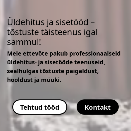
Üldehitus ja sisetööd –
tõstuste täisteenus igal
sammul!
Meie ettevõte pakub professionaalseid
üldehitus- ja sisetööde teenuseid,
sealhulgas tõstuste paigaldust,
hooldust ja müüki.
Tehtud tööd
Kontakt