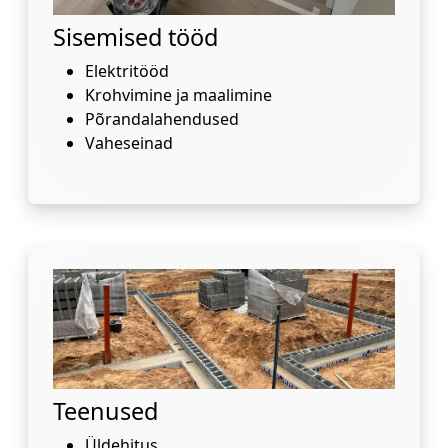
Sisemised tööd
Elektritööd
Krohvimine ja maalimine
Põrandalahendused
Vaheseinad
Teenused
Üldehitus