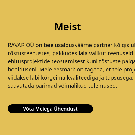
Meist
RAVAR OÜ on teie usaldusväärne partner kõigis ül
tõstusteenustes, pakkudes laia valikut teenuseid 
ehitusprojektide teostamisest kuni tõstuste paig
hoolduseni. Meie eesmärk on tagada, et teie proj
viidakse läbi kõrgeima kvaliteediga ja täpsusega,
saavutada parimad võimalikud tulemused.
Võta Meiega Ühendust