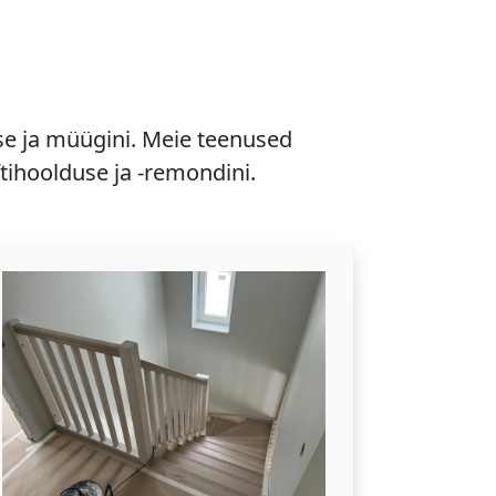
se ja müügini. Meie teenused
ftihoolduse ja -remondini.