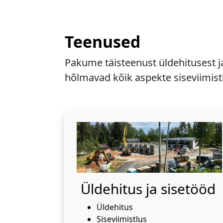
Teenused
Pakume täisteenust üldehitusest j
hõlmavad kõik aspekte siseviimistl
Üldehitus ja sisetööd
Üldehitus
Siseviimistlus