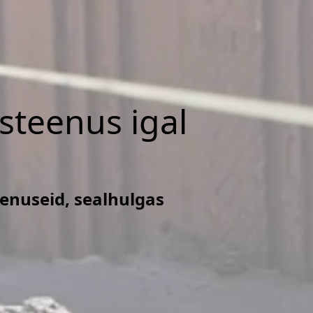
isteenus igal
eenuseid, sealhulgas