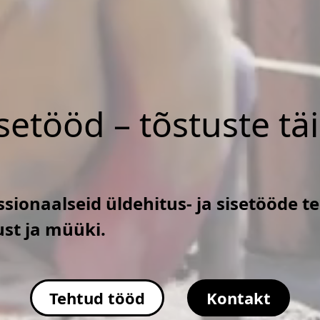
isetööd – tõstuste tä
sionaalseid üldehitus- ja sisetööde t
ust ja müüki.
Tehtud tööd
Kontakt