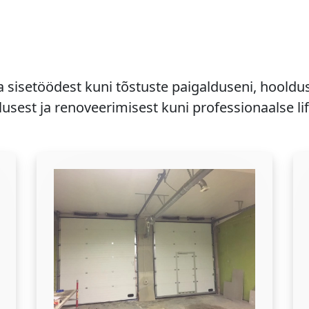
a sisetöödest kuni tõstuste paigalduseni, hooldu
usest ja renoveerimisest kuni professionaalse li