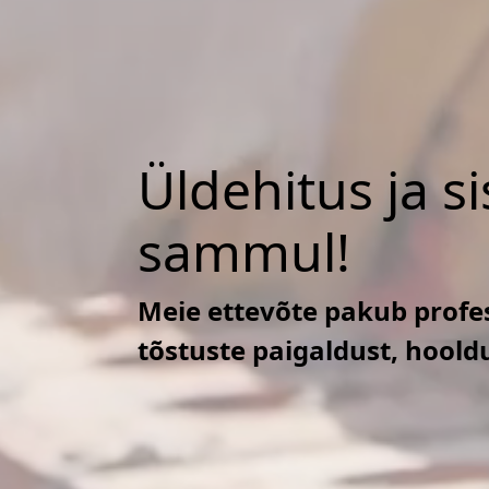
Üldehitus ja s
sammul!
Meie ettevõte pakub profes
tõstuste paigaldust, hoold