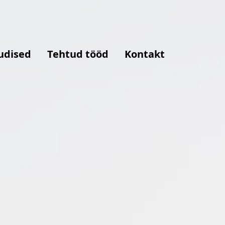
udised
Tehtud tööd
Kontakt