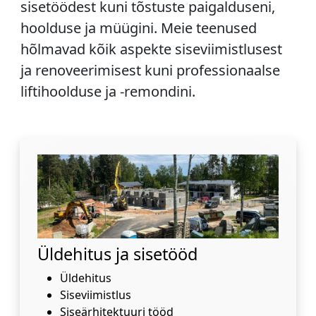
sisetöödest kuni tõstuste paigalduseni,
hoolduse ja müügini. Meie teenused
hõlmavad kõik aspekte siseviimistlusest
ja renoveerimisest kuni professionaalse
liftihoolduse ja -remondini.
Üldehitus ja sisetööd
Üldehitus
Siseviimistlus
Siseärhitektuuri tööd