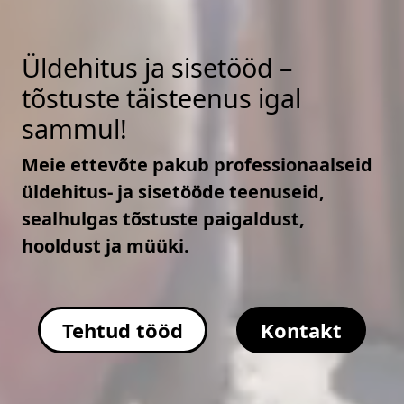
Üldehitus ja sisetööd –
tõstuste täisteenus igal
sammul!
Meie ettevõte pakub professionaalseid
üldehitus- ja sisetööde teenuseid,
sealhulgas tõstuste paigaldust,
hooldust ja müüki.
Tehtud tööd
Kontakt