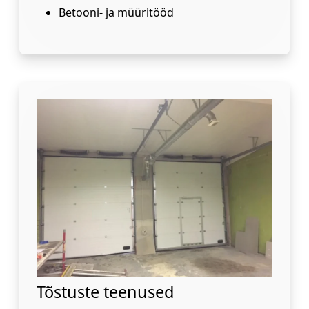
Betooni- ja müüritööd
Tõstuste teenused