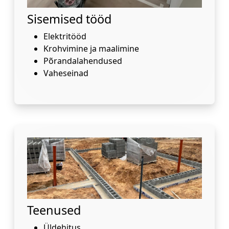
Sisemised tööd
Elektritööd
Krohvimine ja maalimine
Põrandalahendused
Vaheseinad
Teenused
Üldehitus