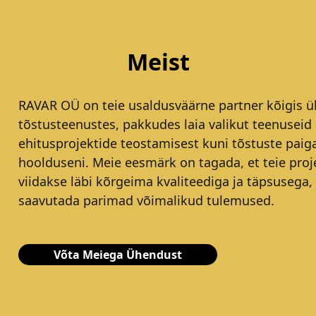
Meist
RAVAR OÜ on teie usaldusväärne partner kõigis ül
tõstusteenustes, pakkudes laia valikut teenuseid 
ehitusprojektide teostamisest kuni tõstuste paig
hoolduseni. Meie eesmärk on tagada, et teie proj
viidakse läbi kõrgeima kvaliteediga ja täpsusega,
saavutada parimad võimalikud tulemused.
Võta Meiega Ühendust