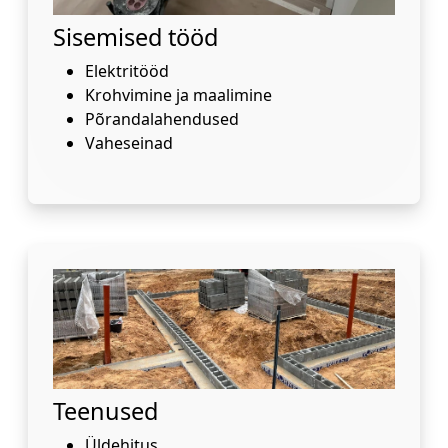
Sisemised tööd
Elektritööd
Krohvimine ja maalimine
Põrandalahendused
Vaheseinad
Teenused
Üldehitus