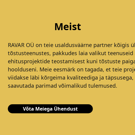
Meist
RAVAR OÜ on teie usaldusväärne partner kõigis ül
tõstusteenustes, pakkudes laia valikut teenuseid 
ehitusprojektide teostamisest kuni tõstuste paig
hoolduseni. Meie eesmärk on tagada, et teie proj
viidakse läbi kõrgeima kvaliteediga ja täpsusega,
saavutada parimad võimalikud tulemused.
Võta Meiega Ühendust