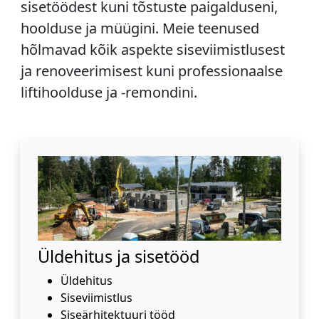
sisetöödest kuni tõstuste paigalduseni,
hoolduse ja müügini. Meie teenused
hõlmavad kõik aspekte siseviimistlusest
ja renoveerimisest kuni professionaalse
liftihoolduse ja -remondini.
Üldehitus ja sisetööd
Üldehitus
Siseviimistlus
Siseärhitektuuri tööd