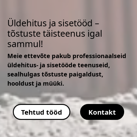
Üldehitus ja sisetööd –
tõstuste täisteenus igal
sammul!
Meie ettevõte pakub professionaalseid
üldehitus- ja sisetööde teenuseid,
sealhulgas tõstuste paigaldust,
hooldust ja müüki.
Tehtud tööd
Kontakt