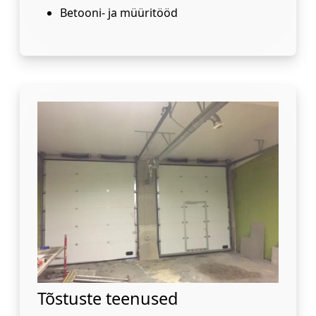
Betooni- ja müüritööd
Tõstuste teenused