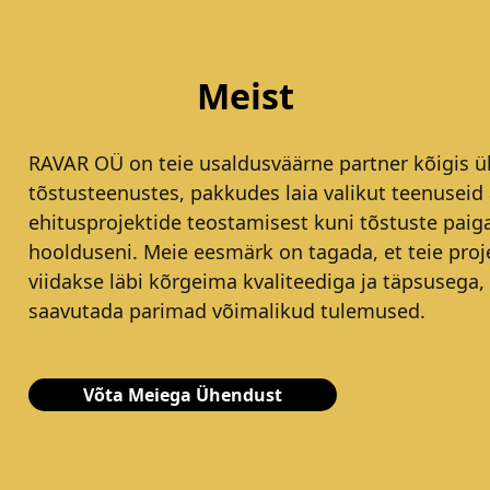
Meist
RAVAR OÜ on teie usaldusväärne partner kõigis ül
tõstusteenustes, pakkudes laia valikut teenuseid 
ehitusprojektide teostamisest kuni tõstuste paig
hoolduseni. Meie eesmärk on tagada, et teie proj
viidakse läbi kõrgeima kvaliteediga ja täpsusega,
saavutada parimad võimalikud tulemused.
Võta Meiega Ühendust