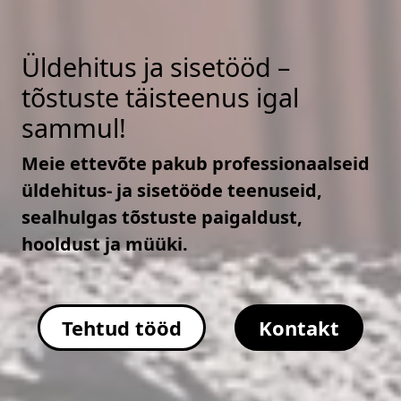
Üldehitus ja sisetööd –
tõstuste täisteenus igal
sammul!
Meie ettevõte pakub professionaalseid
üldehitus- ja sisetööde teenuseid,
sealhulgas tõstuste paigaldust,
hooldust ja müüki.
Tehtud tööd
Kontakt