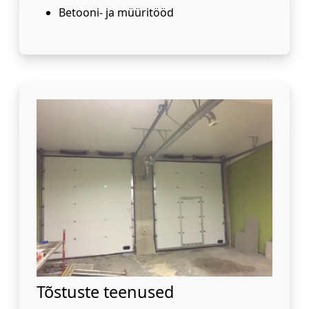
Betooni- ja müüritööd
Tõstuste teenused