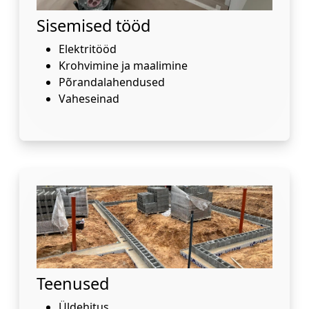
Sisemised tööd
Elektritööd
Krohvimine ja maalimine
Põrandalahendused
Vaheseinad
Teenused
Üldehitus