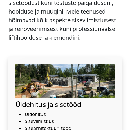
sisetöödest kuni tõstuste paigalduseni,
hoolduse ja müügini. Meie teenused
hõlmavad kõik aspekte siseviimistlusest
ja renoveerimisest kuni professionaalse
liftihoolduse ja -remondini.
Üldehitus ja sisetööd
Üldehitus
Siseviimistlus
Siseärhitektuuri tööd