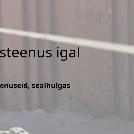
isteenus igal
eenuseid, sealhulgas