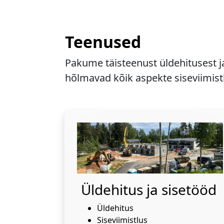
Teenused
Pakume täisteenust üldehitusest j
hõlmavad kõik aspekte siseviimistl
Üldehitus ja sisetööd
Üldehitus
Siseviimistlus