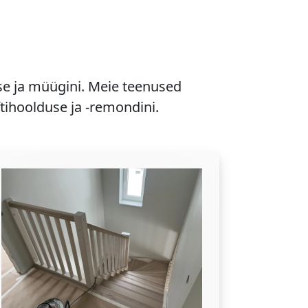
se ja müügini. Meie teenused
ftihoolduse ja -remondini.