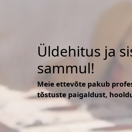
Üldehitus ja s
sammul!
Meie ettevõte pakub profes
tõstuste paigaldust, hoold