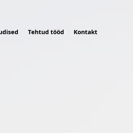
udised
Tehtud tööd
Kontakt