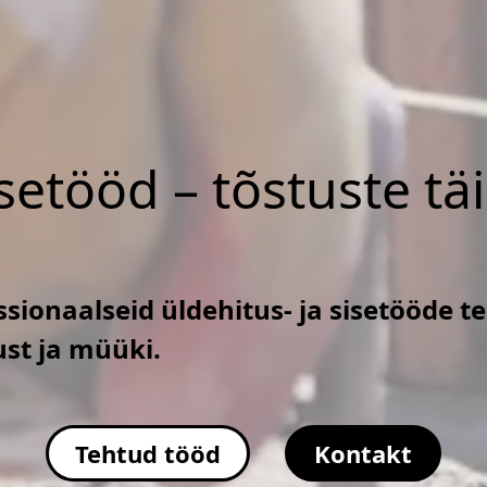
isetööd – tõstuste tä
sionaalseid üldehitus- ja sisetööde t
ust ja müüki.
Tehtud tööd
Kontakt