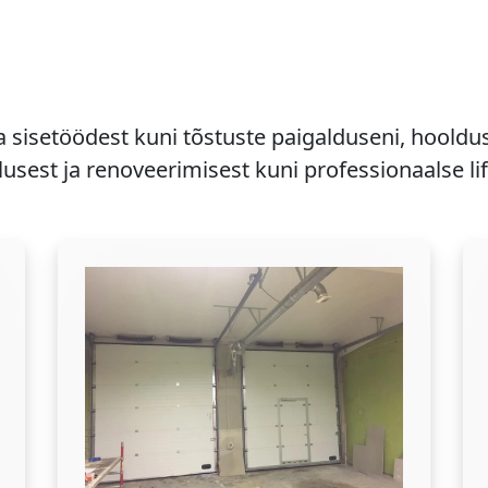
a sisetöödest kuni tõstuste paigalduseni, hooldu
usest ja renoveerimisest kuni professionaalse li