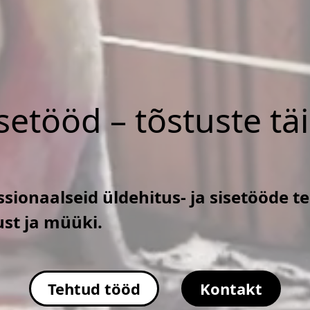
isetööd – tõstuste tä
sionaalseid üldehitus- ja sisetööde t
ust ja müüki.
Tehtud tööd
Kontakt