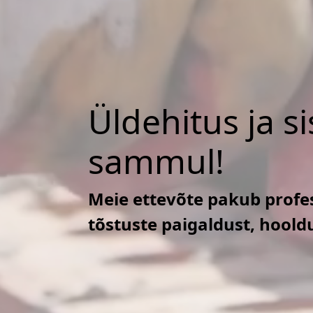
Üldehitus ja s
sammul!
Meie ettevõte pakub profes
tõstuste paigaldust, hoold