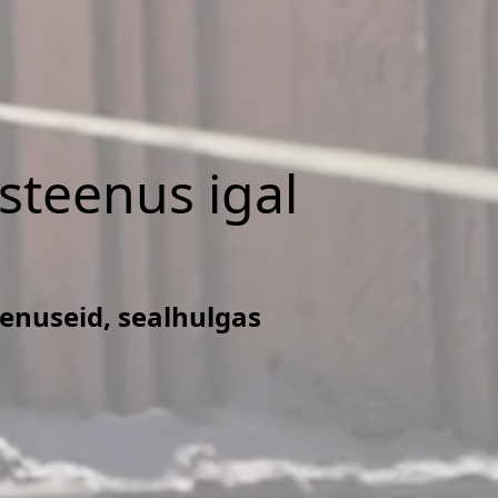
isteenus igal
eenuseid, sealhulgas