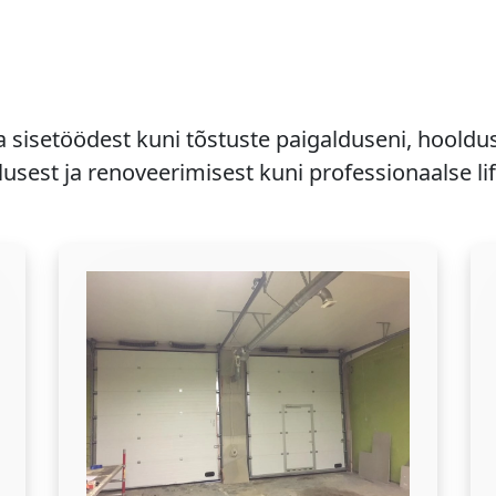
a sisetöödest kuni tõstuste paigalduseni, hooldu
usest ja renoveerimisest kuni professionaalse li