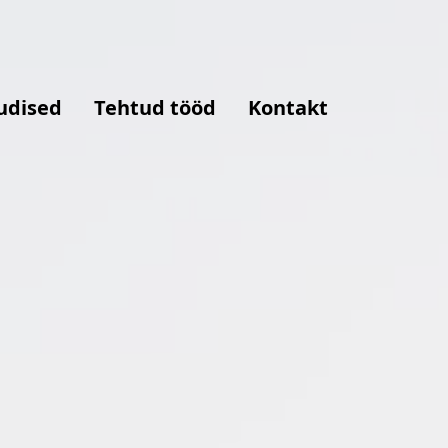
udised
Tehtud tööd
Kontakt