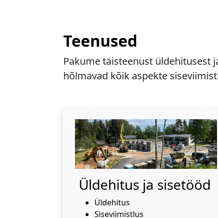
Teenused
Pakume täisteenust üldehitusest j
hõlmavad kõik aspekte siseviimistl
Üldehitus ja sisetööd
Üldehitus
Siseviimistlus