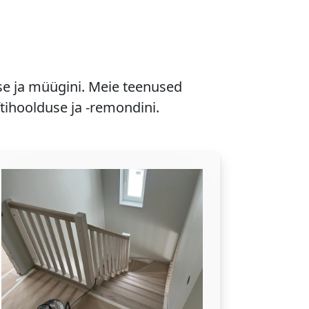
se ja müügini. Meie teenused
ftihoolduse ja -remondini.