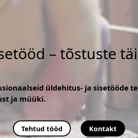
isetööd – tõstuste tä
sionaalseid üldehitus- ja sisetööde t
ust ja müüki.
Tehtud tööd
Kontakt