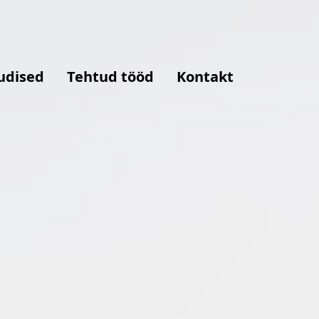
udised
Tehtud tööd
Kontakt