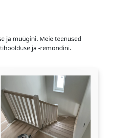
se ja müügini. Meie teenused
ftihoolduse ja -remondini.