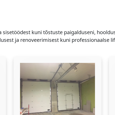
a sisetöödest kuni tõstuste paigalduseni, hooldu
usest ja renoveerimisest kuni professionaalse li