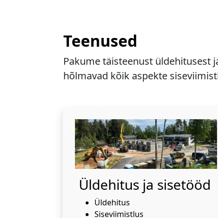
Teenused
Pakume täisteenust üldehitusest j
hõlmavad kõik aspekte siseviimistl
Üldehitus ja sisetööd
Üldehitus
Siseviimistlus