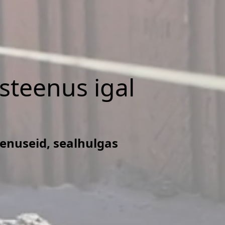
isteenus igal
eenuseid, sealhulgas