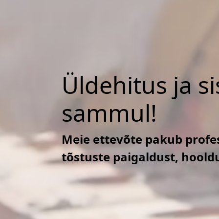
Üldehitus ja s
sammul!
Meie ettevõte pakub profes
tõstuste paigaldust, hoold