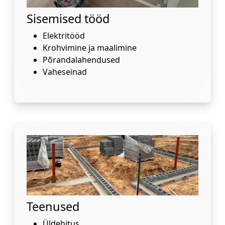
Sisemised tööd
Elektritööd
Krohvimine ja maalimine
Põrandalahendused
Vaheseinad
Teenused
Üldehitus