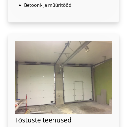
Betooni- ja müüritööd
Tõstuste teenused