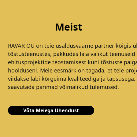
Meist
RAVAR OÜ on teie usaldusväärne partner kõigis ül
tõstusteenustes, pakkudes laia valikut teenuseid 
ehitusprojektide teostamisest kuni tõstuste paig
hoolduseni. Meie eesmärk on tagada, et teie proj
viidakse läbi kõrgeima kvaliteediga ja täpsusega,
saavutada parimad võimalikud tulemused.
Võta Meiega Ühendust