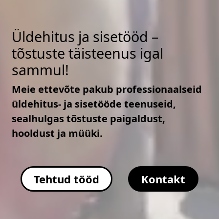
Üldehitus ja sisetööd –
tõstuste täisteenus igal
sammul!
Meie ettevõte pakub professionaalseid
üldehitus- ja sisetööde teenuseid,
sealhulgas tõstuste paigaldust,
hooldust ja müüki.
Tehtud tööd
Kontakt