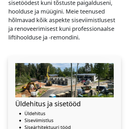
sisetöödest kuni tõstuste paigalduseni,
hoolduse ja müügini. Meie teenused
hõlmavad kõik aspekte siseviimistlusest
ja renoveerimisest kuni professionaalse
liftihoolduse ja -remondini.
Üldehitus ja sisetööd
Üldehitus
Siseviimistlus
Siseärhitektuuri tööd