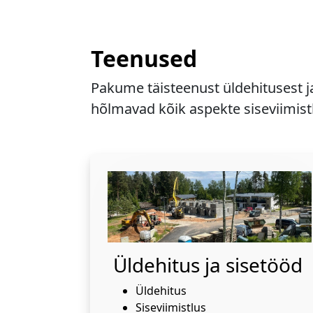
Teenused
Pakume täisteenust üldehitusest j
hõlmavad kõik aspekte siseviimistl
Üldehitus ja sisetööd
Üldehitus
Siseviimistlus