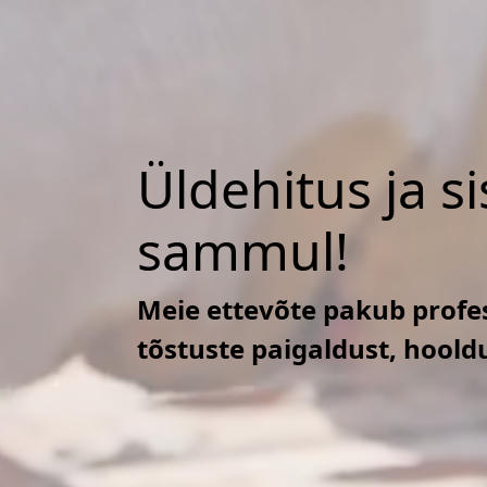
Üldehitus ja s
sammul!
Meie ettevõte pakub profes
tõstuste paigaldust, hoold