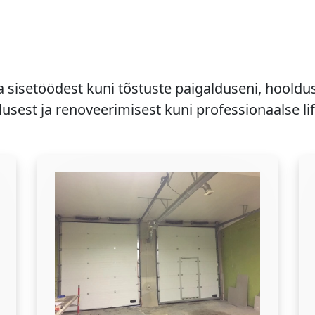
a sisetöödest kuni tõstuste paigalduseni, hooldu
usest ja renoveerimisest kuni professionaalse li