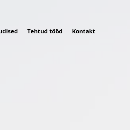
udised
Tehtud tööd
Kontakt