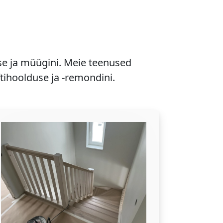
se ja müügini. Meie teenused
ftihoolduse ja -remondini.