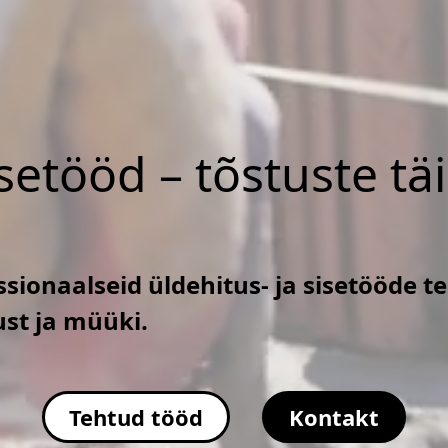
isetööd – tõstuste tä
sionaalseid üldehitus- ja sisetööde t
ust ja müüki.
Tehtud tööd
Kontakt