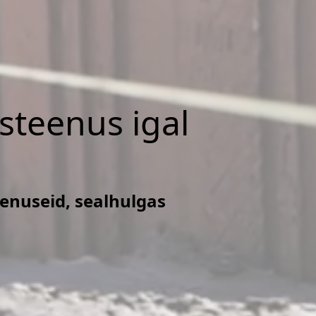
isteenus igal
eenuseid, sealhulgas