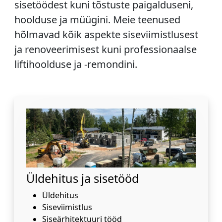
sisetöödest kuni tõstuste paigalduseni,
hoolduse ja müügini. Meie teenused
hõlmavad kõik aspekte siseviimistlusest
ja renoveerimisest kuni professionaalse
liftihoolduse ja -remondini.
Üldehitus ja sisetööd
Üldehitus
Siseviimistlus
Siseärhitektuuri tööd