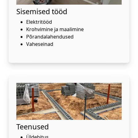
Sisemised tööd
Elektritööd
Krohvimine ja maalimine
Põrandalahendused
Vaheseinad
Teenused
Üldehitus