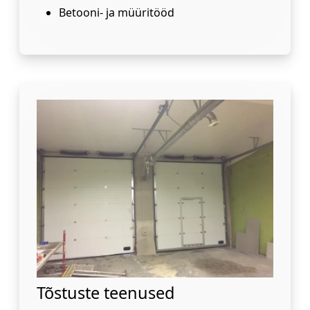
Betooni- ja müüritööd
Tõstuste teenused