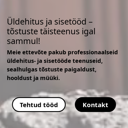
Üldehitus ja sisetööd –
tõstuste täisteenus igal
sammul!
Meie ettevõte pakub professionaalseid
üldehitus- ja sisetööde teenuseid,
sealhulgas tõstuste paigaldust,
hooldust ja müüki.
Tehtud tööd
Kontakt