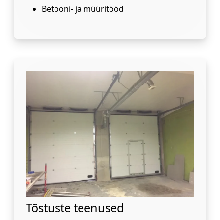
Betooni- ja müüritööd
Tõstuste teenused