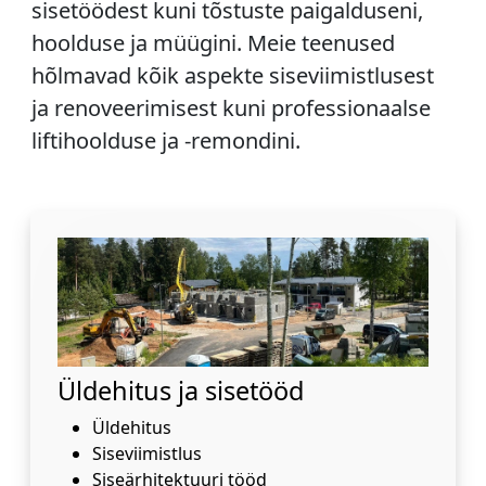
sisetöödest kuni tõstuste paigalduseni,
hoolduse ja müügini. Meie teenused
hõlmavad kõik aspekte siseviimistlusest
ja renoveerimisest kuni professionaalse
liftihoolduse ja -remondini.
Üldehitus ja sisetööd
Üldehitus
Siseviimistlus
Siseärhitektuuri tööd