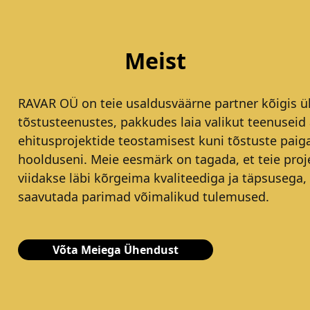
Meist
RAVAR OÜ on teie usaldusväärne partner kõigis ül
tõstusteenustes, pakkudes laia valikut teenuseid 
ehitusprojektide teostamisest kuni tõstuste paig
hoolduseni. Meie eesmärk on tagada, et teie proj
viidakse läbi kõrgeima kvaliteediga ja täpsusega,
saavutada parimad võimalikud tulemused.
Võta Meiega Ühendust