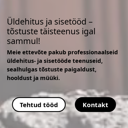
Üldehitus ja sisetööd –
tõstuste täisteenus igal
sammul!
Meie ettevõte pakub professionaalseid
üldehitus- ja sisetööde teenuseid,
sealhulgas tõstuste paigaldust,
hooldust ja müüki.
Tehtud tööd
Kontakt