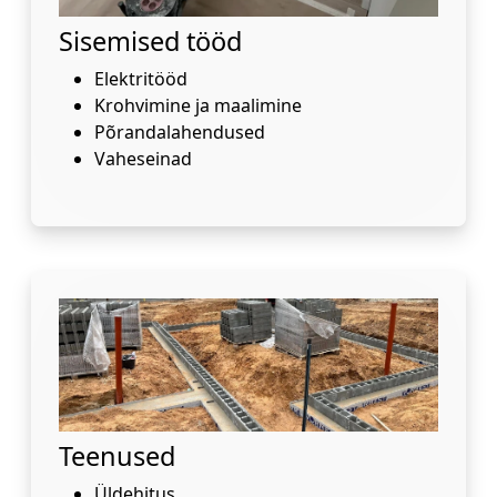
Sisemised tööd
Elektritööd
Krohvimine ja maalimine
Põrandalahendused
Vaheseinad
Teenused
Üldehitus