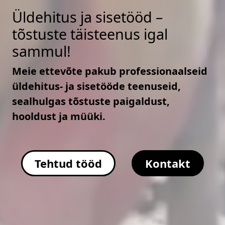
Üldehitus ja sisetööd –
tõstuste täisteenus igal
sammul!
Meie ettevõte pakub professionaalseid
üldehitus- ja sisetööde teenuseid,
sealhulgas tõstuste paigaldust,
hooldust ja müüki.
Tehtud tööd
Kontakt