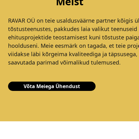
Meist
RAVAR OÜ on teie usaldusväärne partner kõigis ül
tõstusteenustes, pakkudes laia valikut teenuseid 
ehitusprojektide teostamisest kuni tõstuste paig
hoolduseni. Meie eesmärk on tagada, et teie proj
viidakse läbi kõrgeima kvaliteediga ja täpsusega,
saavutada parimad võimalikud tulemused.
Võta Meiega Ühendust