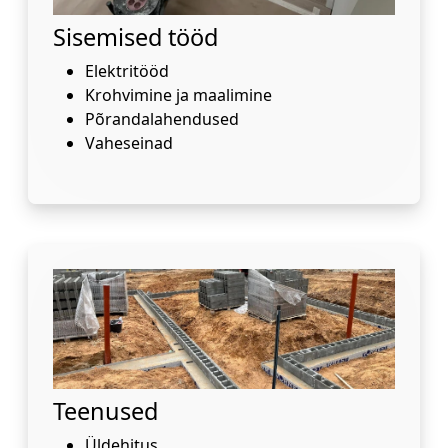
Sisemised tööd
Elektritööd
Krohvimine ja maalimine
Põrandalahendused
Vaheseinad
Teenused
Üldehitus