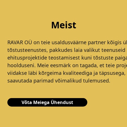
Meist
RAVAR OÜ on teie usaldusväärne partner kõigis ül
tõstusteenustes, pakkudes laia valikut teenuseid 
ehitusprojektide teostamisest kuni tõstuste paig
hoolduseni. Meie eesmärk on tagada, et teie proj
viidakse läbi kõrgeima kvaliteediga ja täpsusega,
saavutada parimad võimalikud tulemused.
Võta Meiega Ühendust