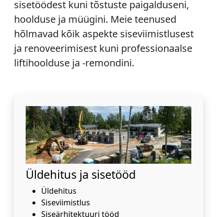
sisetöödest kuni tõstuste paigalduseni,
hoolduse ja müügini. Meie teenused
hõlmavad kõik aspekte siseviimistlusest
ja renoveerimisest kuni professionaalse
liftihoolduse ja -remondini.
Üldehitus ja sisetööd
Üldehitus
Siseviimistlus
Siseärhitektuuri tööd