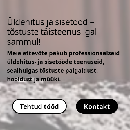
Üldehitus ja sisetööd –
tõstuste täisteenus igal
sammul!
Meie ettevõte pakub professionaalseid
üldehitus- ja sisetööde teenuseid,
sealhulgas tõstuste paigaldust,
hooldust ja müüki.
Tehtud tööd
Kontakt