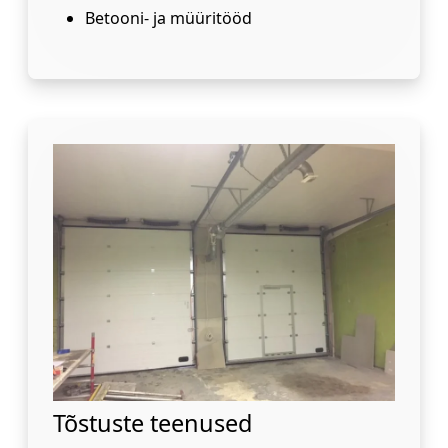
Betooni- ja müüritööd
Tõstuste teenused