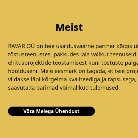
Meist
RAVAR OÜ on teie usaldusväärne partner kõigis ül
tõstusteenustes, pakkudes laia valikut teenuseid 
ehitusprojektide teostamisest kuni tõstuste paig
hoolduseni. Meie eesmärk on tagada, et teie proj
viidakse läbi kõrgeima kvaliteediga ja täpsusega,
saavutada parimad võimalikud tulemused.
Võta Meiega Ühendust