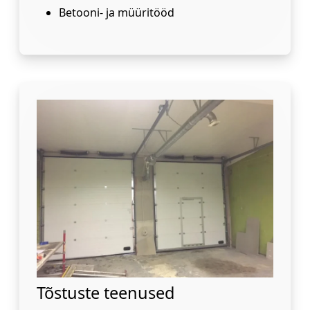
Betooni- ja müüritööd
Tõstuste teenused