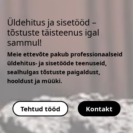
Üldehitus ja sisetööd –
tõstuste täisteenus igal
sammul!
Meie ettevõte pakub professionaalseid
üldehitus- ja sisetööde teenuseid,
sealhulgas tõstuste paigaldust,
hooldust ja müüki.
Tehtud tööd
Kontakt