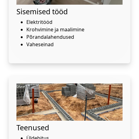
Sisemised tööd
Elektritööd
Krohvimine ja maalimine
Põrandalahendused
Vaheseinad
Teenused
Üldehitus