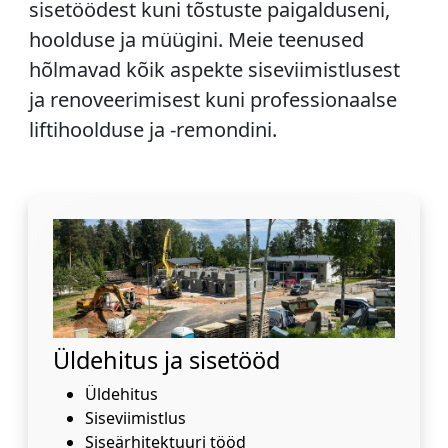
sisetöödest kuni tõstuste paigalduseni,
hoolduse ja müügini. Meie teenused
hõlmavad kõik aspekte siseviimistlusest
ja renoveerimisest kuni professionaalse
liftihoolduse ja -remondini.
Üldehitus ja sisetööd
Üldehitus
Siseviimistlus
Siseärhitektuuri tööd