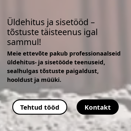
Üldehitus ja sisetööd –
tõstuste täisteenus igal
sammul!
Meie ettevõte pakub professionaalseid
üldehitus- ja sisetööde teenuseid,
sealhulgas tõstuste paigaldust,
hooldust ja müüki.
Tehtud tööd
Kontakt