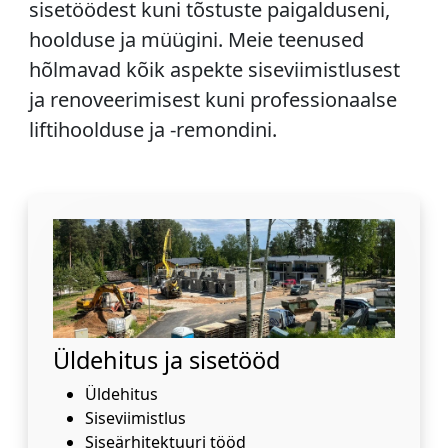
sisetöödest kuni tõstuste paigalduseni,
hoolduse ja müügini. Meie teenused
hõlmavad kõik aspekte siseviimistlusest
ja renoveerimisest kuni professionaalse
liftihoolduse ja -remondini.
Üldehitus ja sisetööd
Üldehitus
Siseviimistlus
Siseärhitektuuri tööd