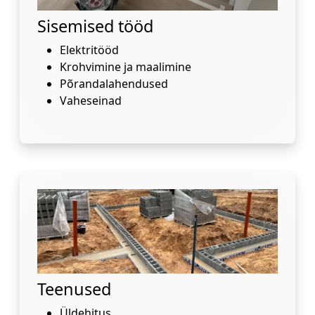
Sisemised tööd
Elektritööd
Krohvimine ja maalimine
Põrandalahendused
Vaheseinad
Teenused
Üldehitus