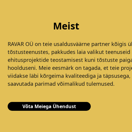
Meist
RAVAR OÜ on teie usaldusväärne partner kõigis ül
tõstusteenustes, pakkudes laia valikut teenuseid 
ehitusprojektide teostamisest kuni tõstuste paig
hoolduseni. Meie eesmärk on tagada, et teie proj
viidakse läbi kõrgeima kvaliteediga ja täpsusega,
saavutada parimad võimalikud tulemused.
Võta Meiega Ühendust