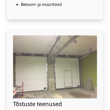
Betooni- ja müüritööd
Tõstuste teenused