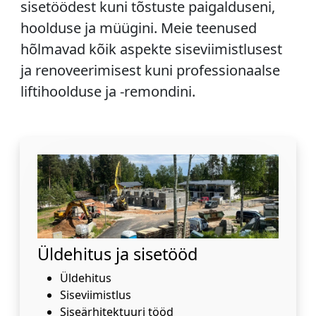
sisetöödest kuni tõstuste paigalduseni,
hoolduse ja müügini. Meie teenused
hõlmavad kõik aspekte siseviimistlusest
ja renoveerimisest kuni professionaalse
liftihoolduse ja -remondini.
Üldehitus ja sisetööd
Üldehitus
Siseviimistlus
Siseärhitektuuri tööd