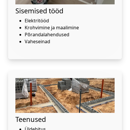
Sisemised tööd
Elektritööd
Krohvimine ja maalimine
Põrandalahendused
Vaheseinad
Teenused
Üldehitus