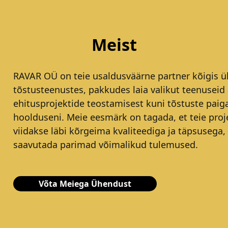
Meist
RAVAR OÜ on teie usaldusväärne partner kõigis ül
tõstusteenustes, pakkudes laia valikut teenuseid 
ehitusprojektide teostamisest kuni tõstuste paig
hoolduseni. Meie eesmärk on tagada, et teie proj
viidakse läbi kõrgeima kvaliteediga ja täpsusega,
saavutada parimad võimalikud tulemused.
Võta Meiega Ühendust