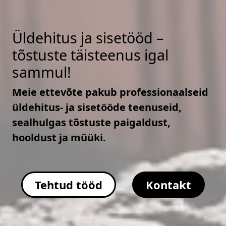
Üldehitus ja sisetööd –
tõstuste täisteenus igal
sammul!
Meie ettevõte pakub professionaalseid
üldehitus- ja sisetööde teenuseid,
sealhulgas tõstuste paigaldust,
hooldust ja müüki.
Tehtud tööd
Kontakt