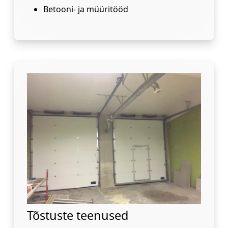
Betooni- ja müüritööd
Tõstuste teenused