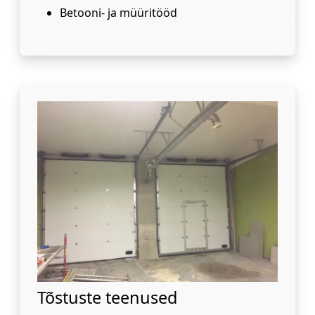
Betooni- ja müüritööd
Tõstuste teenused