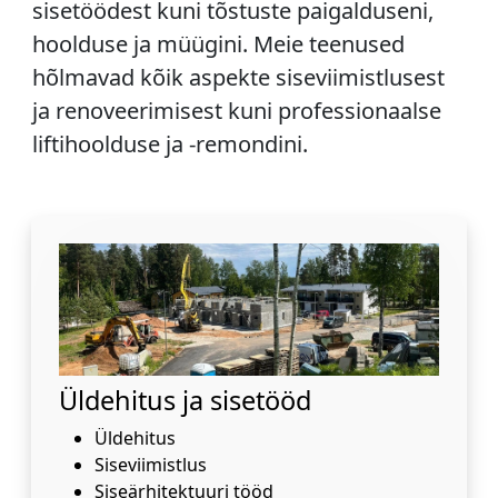
sisetöödest kuni tõstuste paigalduseni,
hoolduse ja müügini. Meie teenused
hõlmavad kõik aspekte siseviimistlusest
ja renoveerimisest kuni professionaalse
liftihoolduse ja -remondini.
Üldehitus ja sisetööd
Üldehitus
Siseviimistlus
Siseärhitektuuri tööd