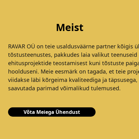
Meist
RAVAR OÜ on teie usaldusväärne partner kõigis ül
tõstusteenustes, pakkudes laia valikut teenuseid 
ehitusprojektide teostamisest kuni tõstuste paig
hoolduseni. Meie eesmärk on tagada, et teie proj
viidakse läbi kõrgeima kvaliteediga ja täpsusega,
saavutada parimad võimalikud tulemused.
Võta Meiega Ühendust