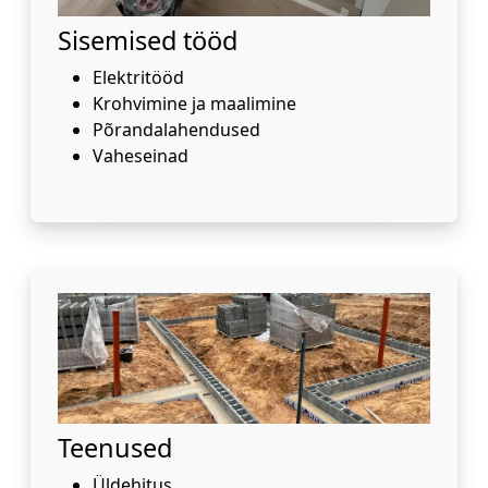
Sisemised tööd
Elektritööd
Krohvimine ja maalimine
Põrandalahendused
Vaheseinad
Teenused
Üldehitus