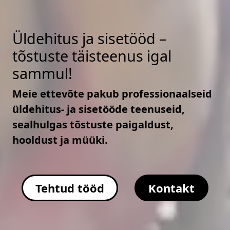
Üldehitus ja sisetööd –
tõstuste täisteenus igal
sammul!
Meie ettevõte pakub professionaalseid
üldehitus- ja sisetööde teenuseid,
sealhulgas tõstuste paigaldust,
hooldust ja müüki.
Tehtud tööd
Kontakt