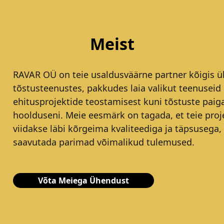
Meist
RAVAR OÜ on teie usaldusväärne partner kõigis ül
tõstusteenustes, pakkudes laia valikut teenuseid 
ehitusprojektide teostamisest kuni tõstuste paig
hoolduseni. Meie eesmärk on tagada, et teie proj
viidakse läbi kõrgeima kvaliteediga ja täpsusega,
saavutada parimad võimalikud tulemused.
Võta Meiega Ühendust