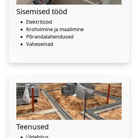
Sisemised tööd
Elektritööd
Krohvimine ja maalimine
Põrandalahendused
Vaheseinad
Teenused
Üldehitus