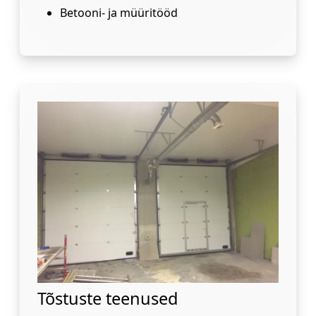
Betooni- ja müüritööd
Tõstuste teenused