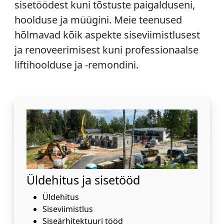
sisetöödest kuni tõstuste paigalduseni,
hoolduse ja müügini. Meie teenused
hõlmavad kõik aspekte siseviimistlusest
ja renoveerimisest kuni professionaalse
liftihoolduse ja -remondini.
Üldehitus ja sisetööd
Üldehitus
Siseviimistlus
Siseärhitektuuri tööd