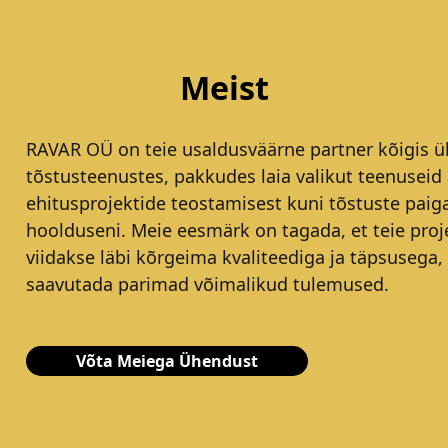
Meist
RAVAR OÜ on teie usaldusväärne partner kõigis ül
tõstusteenustes, pakkudes laia valikut teenuseid 
ehitusprojektide teostamisest kuni tõstuste paig
hoolduseni. Meie eesmärk on tagada, et teie proj
viidakse läbi kõrgeima kvaliteediga ja täpsusega,
saavutada parimad võimalikud tulemused.
Võta Meiega Ühendust