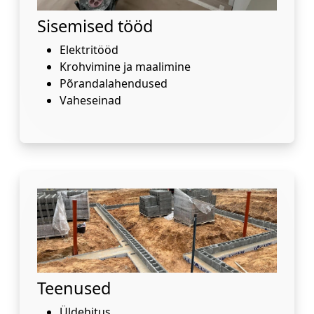
Sisemised tööd
Elektritööd
Krohvimine ja maalimine
Põrandalahendused
Vaheseinad
Teenused
Üldehitus