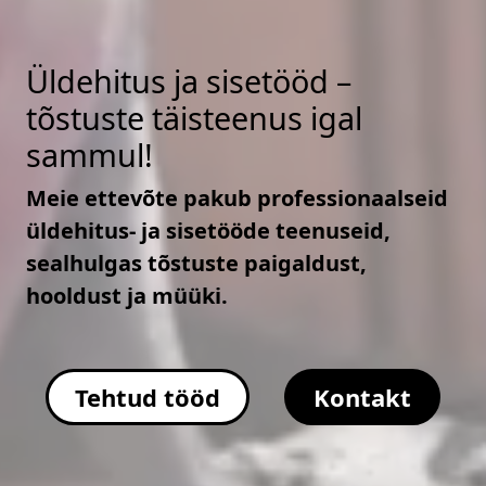
Üldehitus ja sisetööd –
tõstuste täisteenus igal
sammul!
Meie ettevõte pakub professionaalseid
üldehitus- ja sisetööde teenuseid,
sealhulgas tõstuste paigaldust,
hooldust ja müüki.
Tehtud tööd
Kontakt