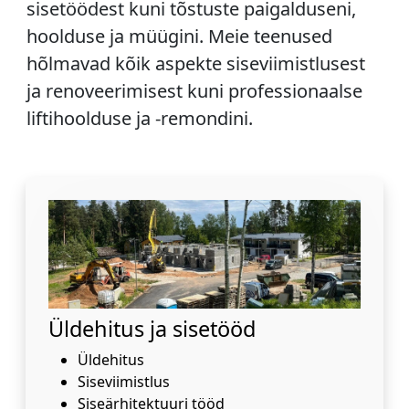
sisetöödest kuni tõstuste paigalduseni,
hoolduse ja müügini. Meie teenused
hõlmavad kõik aspekte siseviimistlusest
ja renoveerimisest kuni professionaalse
liftihoolduse ja -remondini.
Üldehitus ja sisetööd
Üldehitus
Siseviimistlus
Siseärhitektuuri tööd