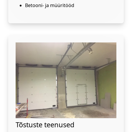
Betooni- ja müüritööd
Tõstuste teenused