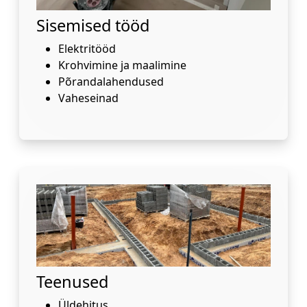
Sisemised tööd
Elektritööd
Krohvimine ja maalimine
Põrandalahendused
Vaheseinad
Teenused
Üldehitus