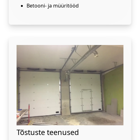
Betooni- ja müüritööd
Tõstuste teenused