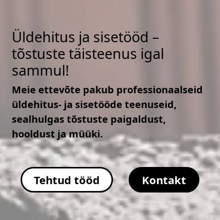
Üldehitus ja sisetööd –
tõstuste täisteenus igal
sammul!
Meie ettevõte pakub professionaalseid
üldehitus- ja sisetööde teenuseid,
sealhulgas tõstuste paigaldust,
hooldust ja müüki.
Tehtud tööd
Kontakt