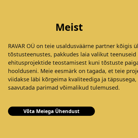
Meist
RAVAR OÜ on teie usaldusväärne partner kõigis ül
tõstusteenustes, pakkudes laia valikut teenuseid 
ehitusprojektide teostamisest kuni tõstuste paig
hoolduseni. Meie eesmärk on tagada, et teie proj
viidakse läbi kõrgeima kvaliteediga ja täpsusega,
saavutada parimad võimalikud tulemused.
Võta Meiega Ühendust