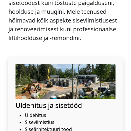
sisetöödest kuni tõstuste paigalduseni,
hoolduse ja müügini. Meie teenused
hõlmavad kõik aspekte siseviimistlusest
ja renoveerimisest kuni professionaalse
liftihoolduse ja -remondini.
Üldehitus ja sisetööd
Üldehitus
Siseviimistlus
Siseärhitektuuri tööd