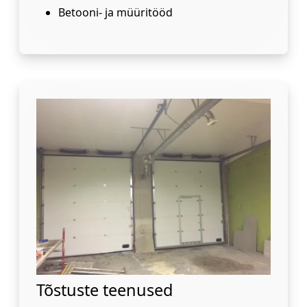
Betooni- ja müüritööd
Tõstuste teenused