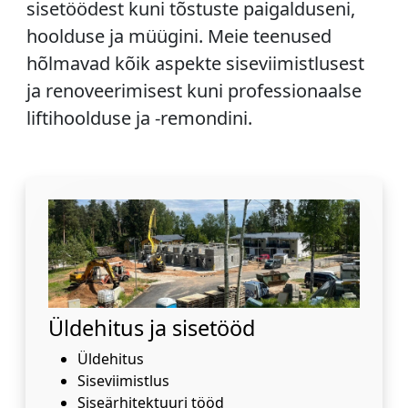
sisetöödest kuni tõstuste paigalduseni,
hoolduse ja müügini. Meie teenused
hõlmavad kõik aspekte siseviimistlusest
ja renoveerimisest kuni professionaalse
liftihoolduse ja -remondini.
Üldehitus ja sisetööd
Üldehitus
Siseviimistlus
Siseärhitektuuri tööd