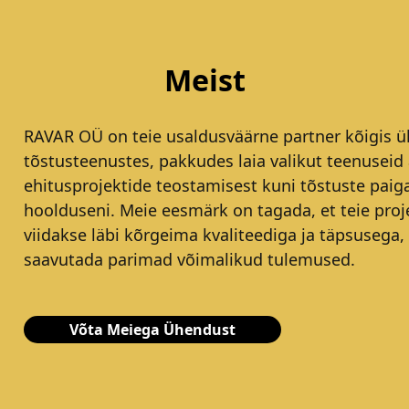
Meist
RAVAR OÜ on teie usaldusväärne partner kõigis ül
tõstusteenustes, pakkudes laia valikut teenuseid 
ehitusprojektide teostamisest kuni tõstuste paig
hoolduseni. Meie eesmärk on tagada, et teie proj
viidakse läbi kõrgeima kvaliteediga ja täpsusega,
saavutada parimad võimalikud tulemused.
Võta Meiega Ühendust