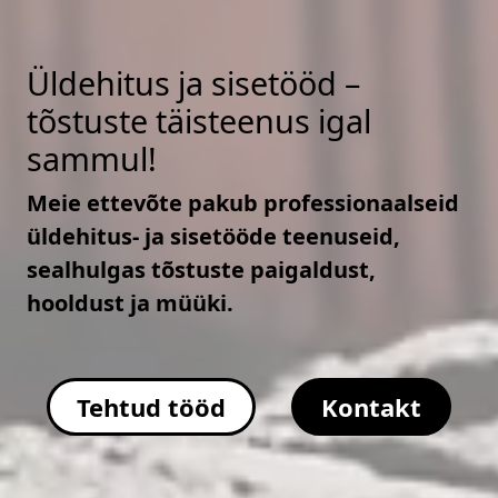
Üldehitus ja sisetööd –
tõstuste täisteenus igal
sammul!
Meie ettevõte pakub professionaalseid
üldehitus- ja sisetööde teenuseid,
sealhulgas tõstuste paigaldust,
hooldust ja müüki.
Tehtud tööd
Kontakt