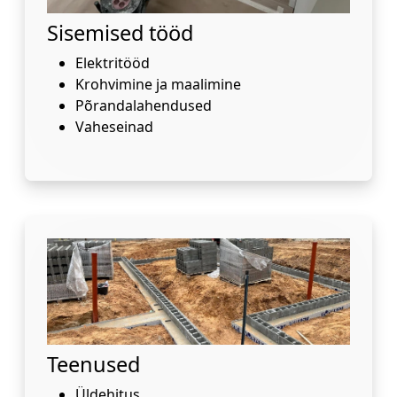
Sisemised tööd
Elektritööd
Krohvimine ja maalimine
Põrandalahendused
Vaheseinad
Teenused
Üldehitus