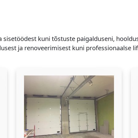
a sisetöödest kuni tõstuste paigalduseni, hooldu
usest ja renoveerimisest kuni professionaalse li