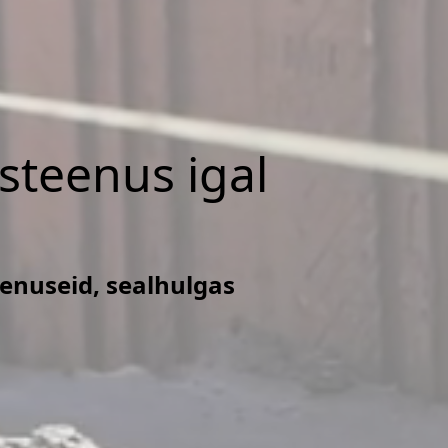
isteenus igal
eenuseid, sealhulgas