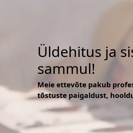
Üldehitus ja s
sammul!
Meie ettevõte pakub profes
tõstuste paigaldust, hoold