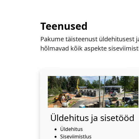
Teenused
Pakume täisteenust üldehitusest j
hõlmavad kõik aspekte siseviimistl
Üldehitus ja sisetööd
Üldehitus
Siseviimistlus