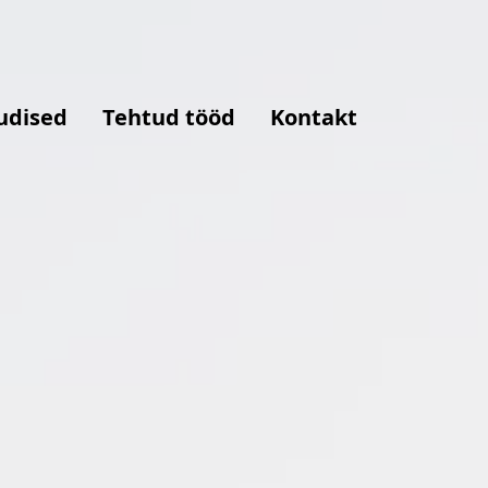
udised
Tehtud tööd
Kontakt