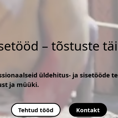
isetööd – tõstuste tä
sionaalseid üldehitus- ja sisetööde t
ust ja müüki.
Tehtud tööd
Kontakt