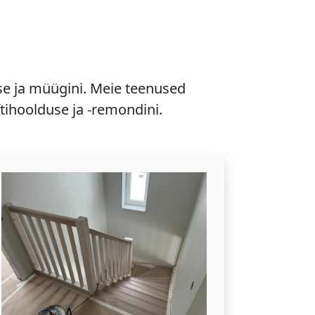
se ja müügini. Meie teenused
ftihoolduse ja -remondini.