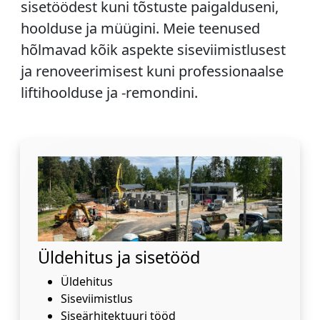
sisetöödest kuni tõstuste paigalduseni,
hoolduse ja müügini. Meie teenused
hõlmavad kõik aspekte siseviimistlusest
ja renoveerimisest kuni professionaalse
liftihoolduse ja -remondini.
Üldehitus ja sisetööd
Üldehitus
Siseviimistlus
Siseärhitektuuri tööd