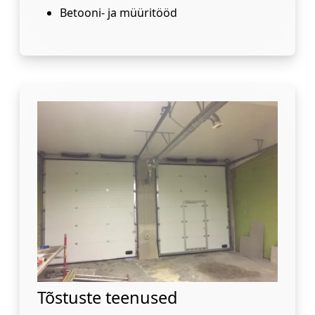
Betooni- ja müüritööd
Tõstuste teenused