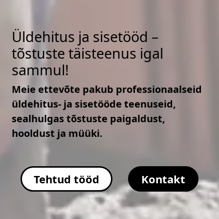
Üldehitus ja sisetööd –
tõstuste täisteenus igal
sammul!
Meie ettevõte pakub professionaalseid
üldehitus- ja sisetööde teenuseid,
sealhulgas tõstuste paigaldust,
hooldust ja müüki.
Tehtud tööd
Kontakt