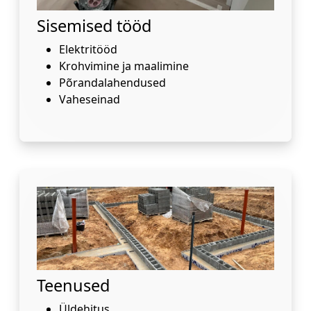
Sisemised tööd
Elektritööd
Krohvimine ja maalimine
Põrandalahendused
Vaheseinad
Teenused
Üldehitus