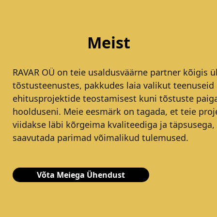
Meist
RAVAR OÜ on teie usaldusväärne partner kõigis ül
tõstusteenustes, pakkudes laia valikut teenuseid 
ehitusprojektide teostamisest kuni tõstuste paig
hoolduseni. Meie eesmärk on tagada, et teie proj
viidakse läbi kõrgeima kvaliteediga ja täpsusega,
saavutada parimad võimalikud tulemused.
Võta Meiega Ühendust