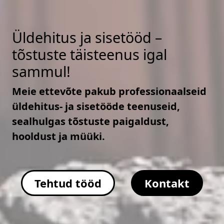
Üldehitus ja sisetööd –
tõstuste täisteenus igal
sammul!
Meie ettevõte pakub professionaalseid
üldehitus- ja sisetööde teenuseid,
sealhulgas tõstuste paigaldust,
hooldust ja müüki.
Tehtud tööd
Kontakt