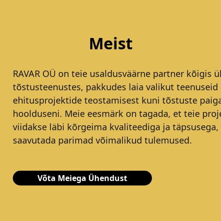
Meist
RAVAR OÜ on teie usaldusväärne partner kõigis ül
tõstusteenustes, pakkudes laia valikut teenuseid 
ehitusprojektide teostamisest kuni tõstuste paig
hoolduseni. Meie eesmärk on tagada, et teie proj
viidakse läbi kõrgeima kvaliteediga ja täpsusega,
saavutada parimad võimalikud tulemused.
Võta Meiega Ühendust