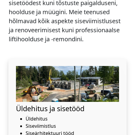
sisetöödest kuni tõstuste paigalduseni,
hoolduse ja müügini. Meie teenused
hõlmavad kõik aspekte siseviimistlusest
ja renoveerimisest kuni professionaalse
liftihoolduse ja -remondini.
Üldehitus ja sisetööd
Üldehitus
Siseviimistlus
Siseärhitektuuri tööd