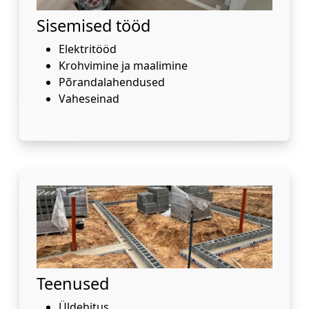
Sisemised tööd
Elektritööd
Krohvimine ja maalimine
Põrandalahendused
Vaheseinad
Teenused
Üldehitus