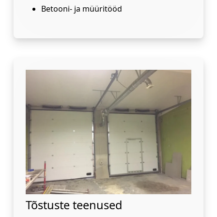
Betooni- ja müüritööd
Tõstuste teenused