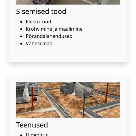
Sisemised tööd
Elektritööd
Krohvimine ja maalimine
Põrandalahendused
Vaheseinad
Teenused
Üldehitus