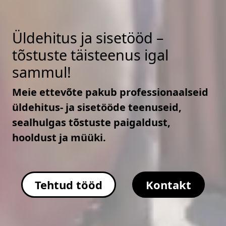
Üldehitus ja sisetööd –
tõstuste täisteenus igal
sammul!
Meie ettevõte pakub professionaalseid
üldehitus- ja sisetööde teenuseid,
sealhulgas tõstuste paigaldust,
hooldust ja müüki.
Tehtud tööd
Kontakt