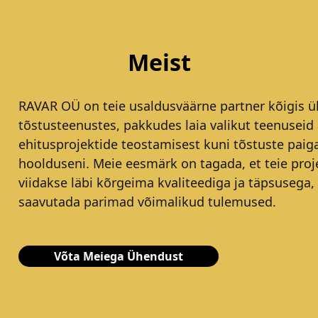
Meist
RAVAR OÜ on teie usaldusväärne partner kõigis ül
tõstusteenustes, pakkudes laia valikut teenuseid 
ehitusprojektide teostamisest kuni tõstuste paig
hoolduseni. Meie eesmärk on tagada, et teie proj
viidakse läbi kõrgeima kvaliteediga ja täpsusega,
saavutada parimad võimalikud tulemused.
Võta Meiega Ühendust