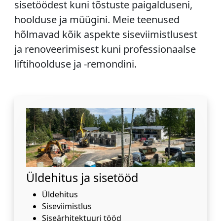
sisetöödest kuni tõstuste paigalduseni,
hoolduse ja müügini. Meie teenused
hõlmavad kõik aspekte siseviimistlusest
ja renoveerimisest kuni professionaalse
liftihoolduse ja -remondini.
Üldehitus ja sisetööd
Üldehitus
Siseviimistlus
Siseärhitektuuri tööd