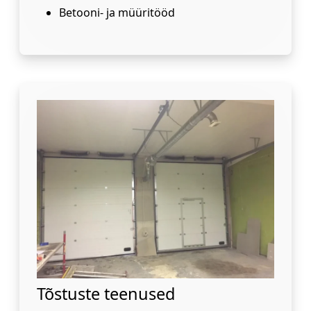
Betooni- ja müüritööd
Tõstuste teenused