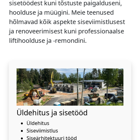
sisetöödest kuni tõstuste paigalduseni,
hoolduse ja müügini. Meie teenused
hõlmavad kõik aspekte siseviimistlusest
ja renoveerimisest kuni professionaalse
liftihoolduse ja -remondini.
Üldehitus ja sisetööd
Üldehitus
Siseviimistlus
Siseärhitektuuri tööd