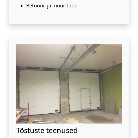
Betooni- ja müüritööd
Tõstuste teenused