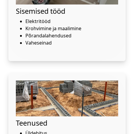
Sisemised tööd
Elektritööd
Krohvimine ja maalimine
Põrandalahendused
Vaheseinad
Teenused
Üldehitus