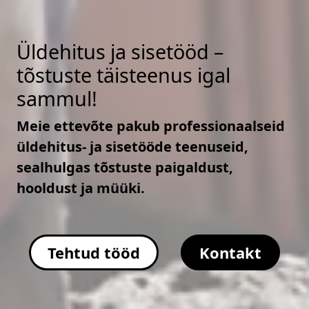
Üldehitus ja sisetööd –
tõstuste täisteenus igal
sammul!
Meie ettevõte pakub professionaalseid
üldehitus- ja sisetööde teenuseid,
sealhulgas tõstuste paigaldust,
hooldust ja müüki.
Tehtud tööd
Kontakt