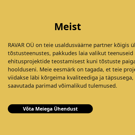
Meist
RAVAR OÜ on teie usaldusväärne partner kõigis ül
tõstusteenustes, pakkudes laia valikut teenuseid 
ehitusprojektide teostamisest kuni tõstuste paig
hoolduseni. Meie eesmärk on tagada, et teie proj
viidakse läbi kõrgeima kvaliteediga ja täpsusega,
saavutada parimad võimalikud tulemused.
Võta Meiega Ühendust