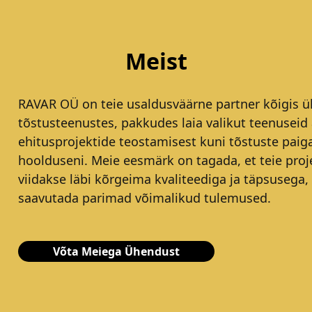
Meist
RAVAR OÜ on teie usaldusväärne partner kõigis ül
tõstusteenustes, pakkudes laia valikut teenuseid 
ehitusprojektide teostamisest kuni tõstuste paig
hoolduseni. Meie eesmärk on tagada, et teie proj
viidakse läbi kõrgeima kvaliteediga ja täpsusega,
saavutada parimad võimalikud tulemused.
Võta Meiega Ühendust