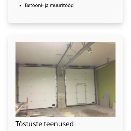
Betooni- ja müüritööd
Tõstuste teenused