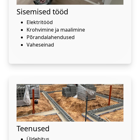
Sisemised tööd
Elektritööd
Krohvimine ja maalimine
Põrandalahendused
Vaheseinad
Teenused
Üldehitus