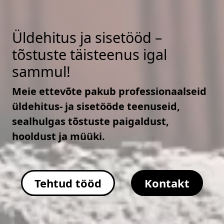
Üldehitus ja sisetööd –
tõstuste täisteenus igal
sammul!
Meie ettevõte pakub professionaalseid
üldehitus- ja sisetööde teenuseid,
sealhulgas tõstuste paigaldust,
hooldust ja müüki.
Tehtud tööd
Kontakt