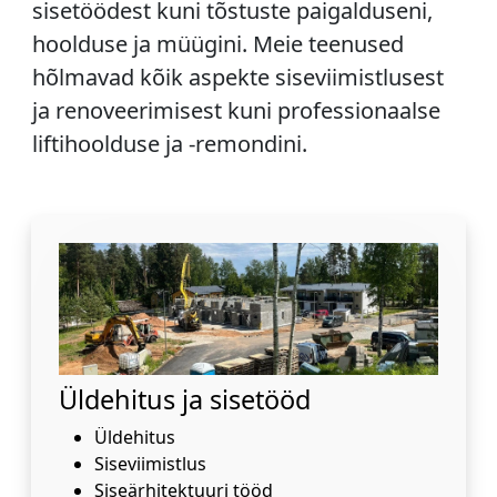
sisetöödest kuni tõstuste paigalduseni,
hoolduse ja müügini. Meie teenused
hõlmavad kõik aspekte siseviimistlusest
ja renoveerimisest kuni professionaalse
liftihoolduse ja -remondini.
Üldehitus ja sisetööd
Üldehitus
Siseviimistlus
Siseärhitektuuri tööd