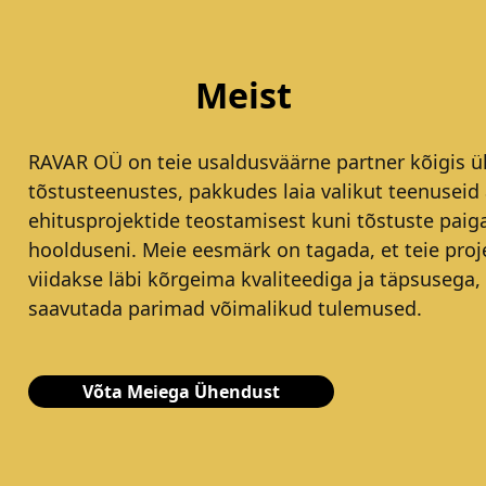
Meist
RAVAR OÜ on teie usaldusväärne partner kõigis ül
tõstusteenustes, pakkudes laia valikut teenuseid 
ehitusprojektide teostamisest kuni tõstuste paig
hoolduseni. Meie eesmärk on tagada, et teie proj
viidakse läbi kõrgeima kvaliteediga ja täpsusega,
saavutada parimad võimalikud tulemused.
Võta Meiega Ühendust