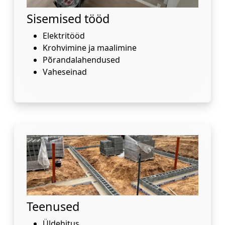
Sisemised tööd
Elektritööd
Krohvimine ja maalimine
Põrandalahendused
Vaheseinad
Teenused
Üldehitus