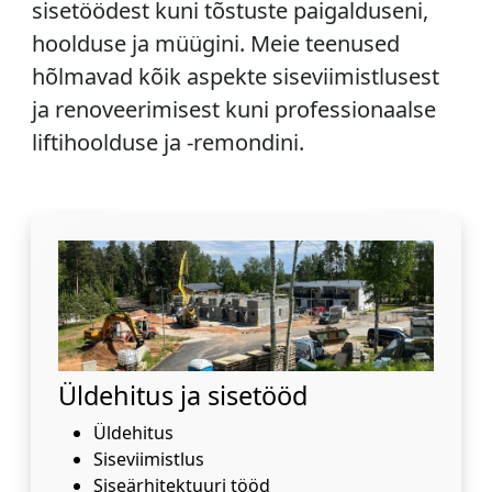
sisetöödest kuni tõstuste paigalduseni,
hoolduse ja müügini. Meie teenused
hõlmavad kõik aspekte siseviimistlusest
ja renoveerimisest kuni professionaalse
liftihoolduse ja -remondini.
Üldehitus ja sisetööd
Üldehitus
Siseviimistlus
Siseärhitektuuri tööd