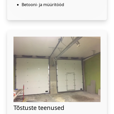
Betooni- ja müüritööd
Tõstuste teenused