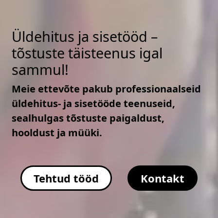
Üldehitus ja sisetööd –
tõstuste täisteenus igal
sammul!
Meie ettevõte pakub professionaalseid
üldehitus- ja sisetööde teenuseid,
sealhulgas tõstuste paigaldust,
hooldust ja müüki.
Tehtud tööd
Kontakt