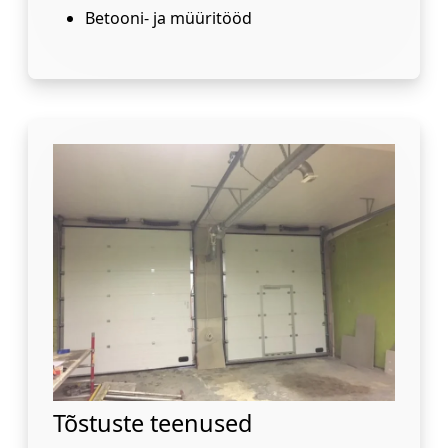
Betooni- ja müüritööd
Tõstuste teenused