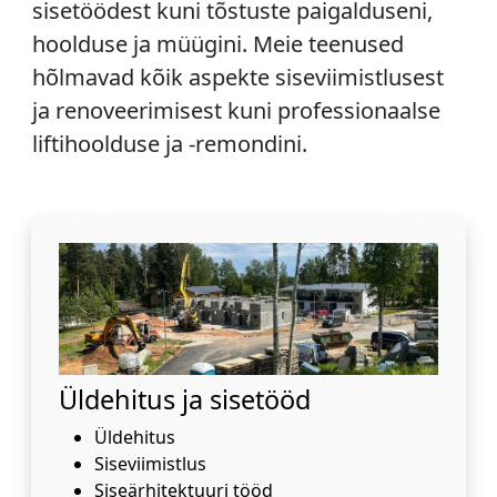
sisetöödest kuni tõstuste paigalduseni,
hoolduse ja müügini. Meie teenused
hõlmavad kõik aspekte siseviimistlusest
ja renoveerimisest kuni professionaalse
liftihoolduse ja -remondini.
Üldehitus ja sisetööd
Üldehitus
Siseviimistlus
Siseärhitektuuri tööd