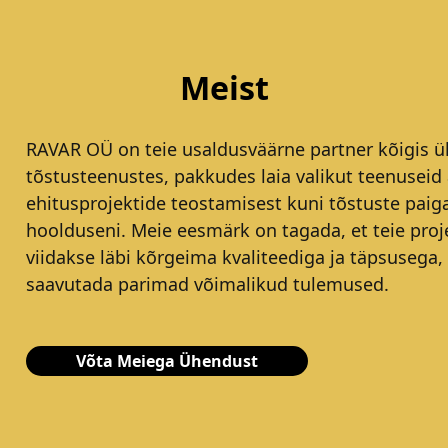
Meist
RAVAR OÜ on teie usaldusväärne partner kõigis ül
tõstusteenustes, pakkudes laia valikut teenuseid 
ehitusprojektide teostamisest kuni tõstuste paig
hoolduseni. Meie eesmärk on tagada, et teie proj
viidakse läbi kõrgeima kvaliteediga ja täpsusega,
saavutada parimad võimalikud tulemused.
Võta Meiega Ühendust