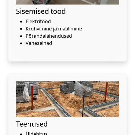
Sisemised tööd
Elektritööd
Krohvimine ja maalimine
Põrandalahendused
Vaheseinad
Teenused
Üldehitus