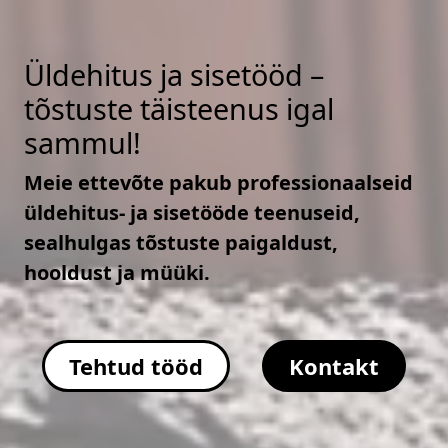
Üldehitus ja sisetööd –
tõstuste täisteenus igal
sammul!
Meie ettevõte pakub professionaalseid
üldehitus- ja sisetööde teenuseid,
sealhulgas tõstuste paigaldust,
hooldust ja müüki.
Tehtud tööd
Kontakt