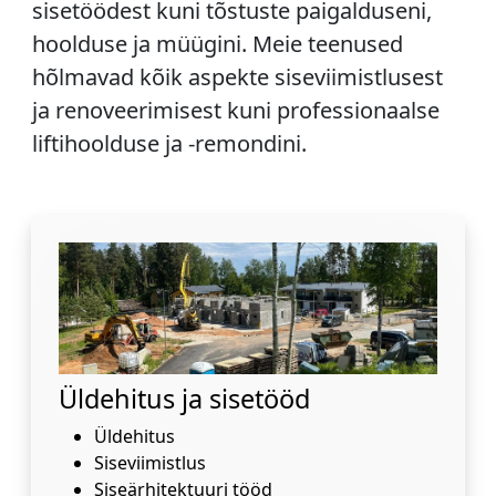
sisetöödest kuni tõstuste paigalduseni,
hoolduse ja müügini. Meie teenused
hõlmavad kõik aspekte siseviimistlusest
ja renoveerimisest kuni professionaalse
liftihoolduse ja -remondini.
Üldehitus ja sisetööd
Üldehitus
Siseviimistlus
Siseärhitektuuri tööd