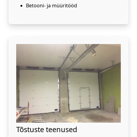
Betooni- ja müüritööd
Tõstuste teenused