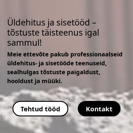
Üldehitus ja sisetööd –
tõstuste täisteenus igal
sammul!
Meie ettevõte pakub professionaalseid
üldehitus- ja sisetööde teenuseid,
sealhulgas tõstuste paigaldust,
hooldust ja müüki.
Tehtud tööd
Kontakt