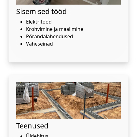
Sisemised tööd
Elektritööd
Krohvimine ja maalimine
Põrandalahendused
Vaheseinad
Teenused
Üldehitus