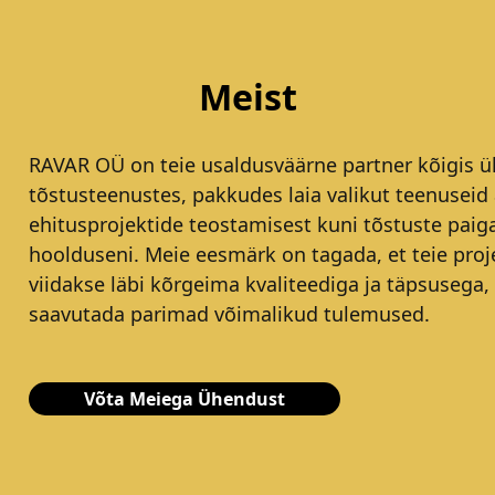
Meist
RAVAR OÜ on teie usaldusväärne partner kõigis ül
tõstusteenustes, pakkudes laia valikut teenuseid 
ehitusprojektide teostamisest kuni tõstuste paig
hoolduseni. Meie eesmärk on tagada, et teie proj
viidakse läbi kõrgeima kvaliteediga ja täpsusega,
saavutada parimad võimalikud tulemused.
Võta Meiega Ühendust