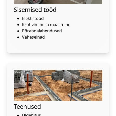
Sisemised tööd
Elektritööd
Krohvimine ja maalimine
Põrandalahendused
Vaheseinad
Teenused
Üldehitus