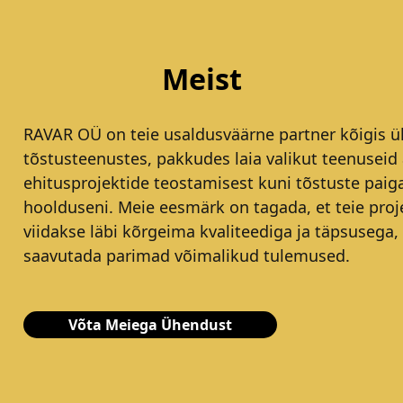
Meist
RAVAR OÜ on teie usaldusväärne partner kõigis ül
tõstusteenustes, pakkudes laia valikut teenuseid 
ehitusprojektide teostamisest kuni tõstuste paig
hoolduseni. Meie eesmärk on tagada, et teie proj
viidakse läbi kõrgeima kvaliteediga ja täpsusega,
saavutada parimad võimalikud tulemused.
Võta Meiega Ühendust