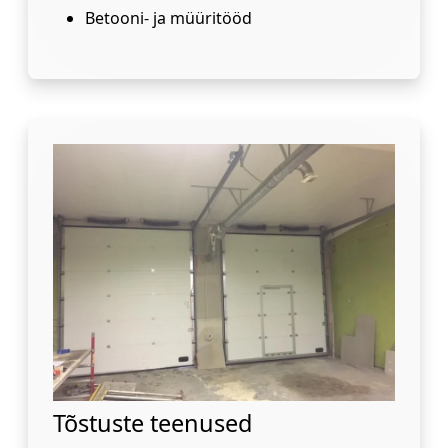
Betooni- ja müüritööd
Tõstuste teenused