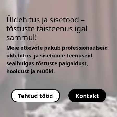
Üldehitus ja sisetööd –
tõstuste täisteenus igal
sammul!
Meie ettevõte pakub professionaalseid
üldehitus- ja sisetööde teenuseid,
sealhulgas tõstuste paigaldust,
hooldust ja müüki.
Tehtud tööd
Kontakt