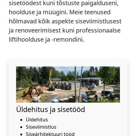
sisetöödest kuni tõstuste paigalduseni,
hoolduse ja müügini. Meie teenused
hõlmavad kõik aspekte siseviimistlusest
ja renoveerimisest kuni professionaalse
liftihoolduse ja -remondini.
Üldehitus ja sisetööd
Üldehitus
Siseviimistlus
Siseärhitektuuri tööd