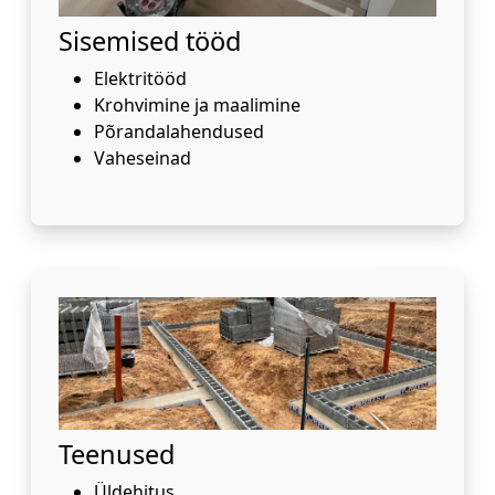
Sisemised tööd
Elektritööd
Krohvimine ja maalimine
Põrandalahendused
Vaheseinad
Teenused
Üldehitus