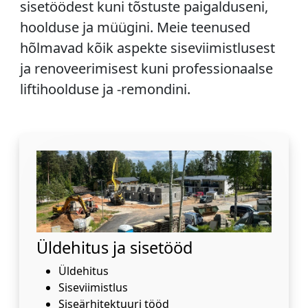
sisetöödest kuni tõstuste paigalduseni,
hoolduse ja müügini. Meie teenused
hõlmavad kõik aspekte siseviimistlusest
ja renoveerimisest kuni professionaalse
liftihoolduse ja -remondini.
Üldehitus ja sisetööd
Üldehitus
Siseviimistlus
Siseärhitektuuri tööd