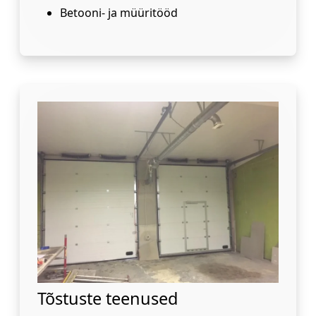
Betooni- ja müüritööd
Tõstuste teenused