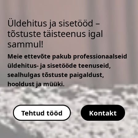
Üldehitus ja sisetööd –
tõstuste täisteenus igal
sammul!
Meie ettevõte pakub professionaalseid
üldehitus- ja sisetööde teenuseid,
sealhulgas tõstuste paigaldust,
hooldust ja müüki.
Tehtud tööd
Kontakt