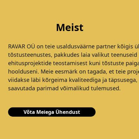
Meist
RAVAR OÜ on teie usaldusväärne partner kõigis ül
tõstusteenustes, pakkudes laia valikut teenuseid 
ehitusprojektide teostamisest kuni tõstuste paig
hoolduseni. Meie eesmärk on tagada, et teie proj
viidakse läbi kõrgeima kvaliteediga ja täpsusega,
saavutada parimad võimalikud tulemused.
Võta Meiega Ühendust