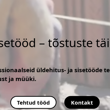
isetööd – tõstuste tä
sionaalseid üldehitus- ja sisetööde t
ust ja müüki.
Tehtud tööd
Kontakt