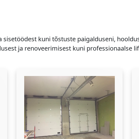
a sisetöödest kuni tõstuste paigalduseni, hooldu
usest ja renoveerimisest kuni professionaalse li