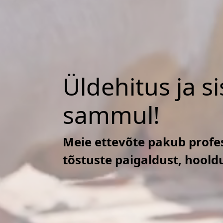
Üldehitus ja s
sammul!
Meie ettevõte pakub profes
tõstuste paigaldust, hoold