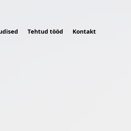
udised
Tehtud tööd
Kontakt