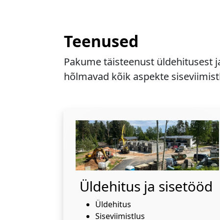
Teenused
Pakume täisteenust üldehitusest j
hõlmavad kõik aspekte siseviimistl
Üldehitus ja sisetööd
Üldehitus
Siseviimistlus