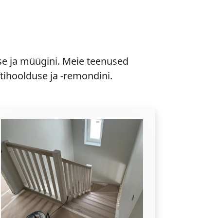
se ja müügini. Meie teenused
ftihoolduse ja -remondini.