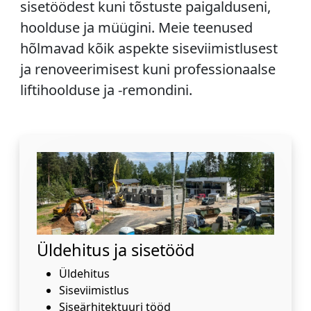
sisetöödest kuni tõstuste paigalduseni,
hoolduse ja müügini. Meie teenused
hõlmavad kõik aspekte siseviimistlusest
ja renoveerimisest kuni professionaalse
liftihoolduse ja -remondini.
Üldehitus ja sisetööd
Üldehitus
Siseviimistlus
Siseärhitektuuri tööd