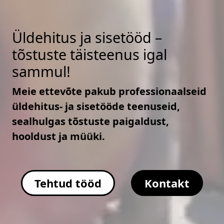
Üldehitus ja sisetööd –
tõstuste täisteenus igal
sammul!
Meie ettevõte pakub professionaalseid
üldehitus- ja sisetööde teenuseid,
sealhulgas tõstuste paigaldust,
hooldust ja müüki.
Tehtud tööd
Kontakt