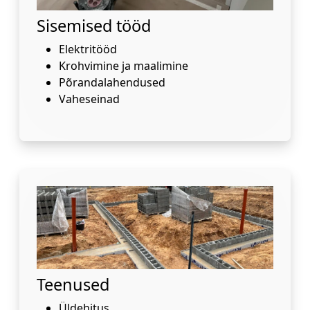
Sisemised tööd
Elektritööd
Krohvimine ja maalimine
Põrandalahendused
Vaheseinad
Teenused
Üldehitus