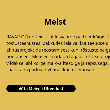
Meist
RAVAR OÜ on teie usaldusväärne partner kõigis ül
tõstusteenustes, pakkudes laia valikut teenuseid 
ehitusprojektide teostamisest kuni tõstuste paig
hoolduseni. Meie eesmärk on tagada, et teie proj
viidakse läbi kõrgeima kvaliteediga ja täpsusega,
saavutada parimad võimalikud tulemused.
Võta Meiega Ühendust