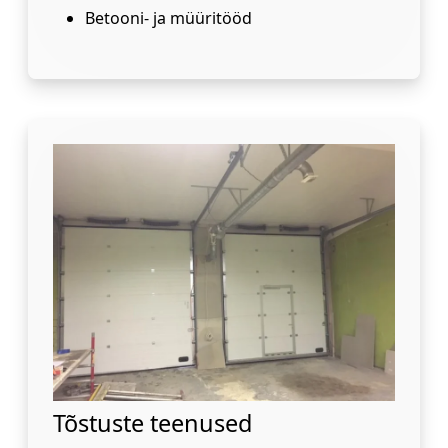
Betooni- ja müüritööd
Tõstuste teenused