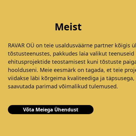
Meist
RAVAR OÜ on teie usaldusväärne partner kõigis ül
tõstusteenustes, pakkudes laia valikut teenuseid 
ehitusprojektide teostamisest kuni tõstuste paig
hoolduseni. Meie eesmärk on tagada, et teie proj
viidakse läbi kõrgeima kvaliteediga ja täpsusega,
saavutada parimad võimalikud tulemused.
Võta Meiega Ühendust