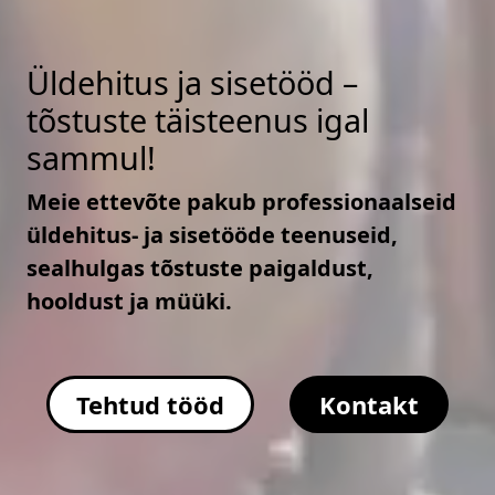
Üldehitus ja sisetööd –
tõstuste täisteenus igal
sammul!
Meie ettevõte pakub professionaalseid
üldehitus- ja sisetööde teenuseid,
sealhulgas tõstuste paigaldust,
hooldust ja müüki.
Tehtud tööd
Kontakt