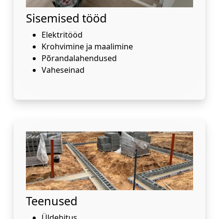
Sisemised tööd
Elektritööd
Krohvimine ja maalimine
Põrandalahendused
Vaheseinad
Teenused
Üldehitus