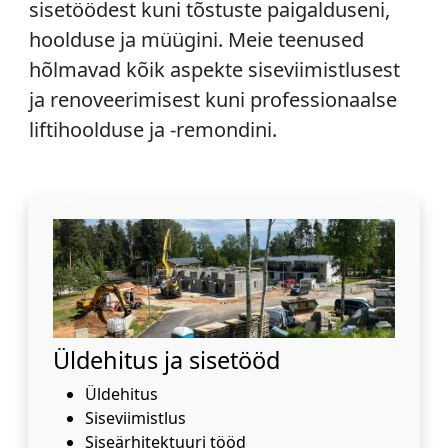
sisetöödest kuni tõstuste paigalduseni,
hoolduse ja müügini. Meie teenused
hõlmavad kõik aspekte siseviimistlusest
ja renoveerimisest kuni professionaalse
liftihoolduse ja -remondini.
Üldehitus ja sisetööd
Üldehitus
Siseviimistlus
Siseärhitektuuri tööd