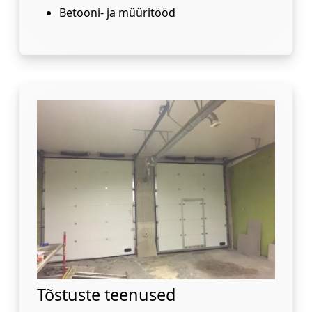
Betooni- ja müüritööd
Tõstuste teenused