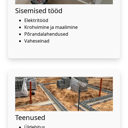
Sisemised tööd
Elektritööd
Krohvimine ja maalimine
Põrandalahendused
Vaheseinad
Teenused
Üldehitus