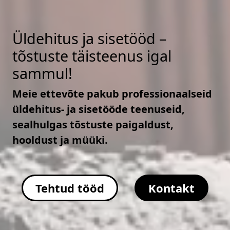
Üldehitus ja sisetööd –
tõstuste täisteenus igal
sammul!
Meie ettevõte pakub professionaalseid
üldehitus- ja sisetööde teenuseid,
sealhulgas tõstuste paigaldust,
hooldust ja müüki.
Tehtud tööd
Kontakt