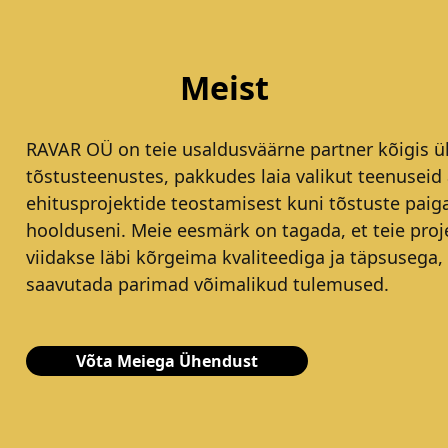
Meist
RAVAR OÜ on teie usaldusväärne partner kõigis ül
tõstusteenustes, pakkudes laia valikut teenuseid 
ehitusprojektide teostamisest kuni tõstuste paig
hoolduseni. Meie eesmärk on tagada, et teie proj
viidakse läbi kõrgeima kvaliteediga ja täpsusega,
saavutada parimad võimalikud tulemused.
Võta Meiega Ühendust