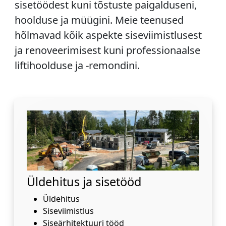
sisetöödest kuni tõstuste paigalduseni,
hoolduse ja müügini. Meie teenused
hõlmavad kõik aspekte siseviimistlusest
ja renoveerimisest kuni professionaalse
liftihoolduse ja -remondini.
Üldehitus ja sisetööd
Üldehitus
Siseviimistlus
Siseärhitektuuri tööd