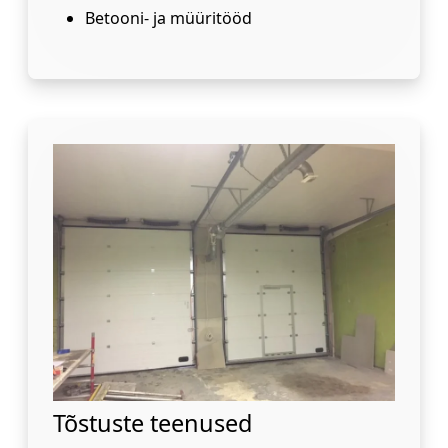
Betooni- ja müüritööd
Tõstuste teenused