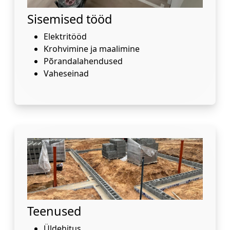
Sisemised tööd
Elektritööd
Krohvimine ja maalimine
Põrandalahendused
Vaheseinad
Teenused
Üldehitus