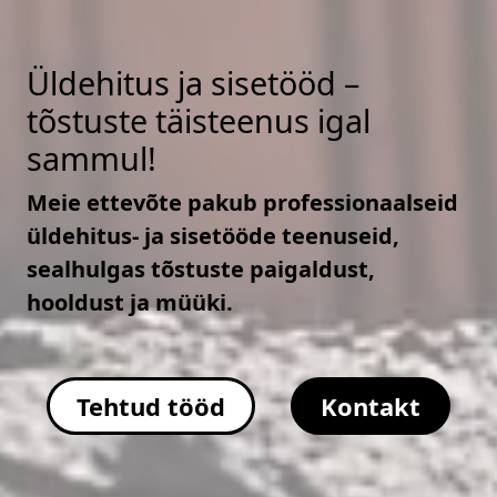
Üldehitus ja sisetööd –
tõstuste täisteenus igal
sammul!
Meie ettevõte pakub professionaalseid
üldehitus- ja sisetööde teenuseid,
sealhulgas tõstuste paigaldust,
hooldust ja müüki.
Tehtud tööd
Kontakt