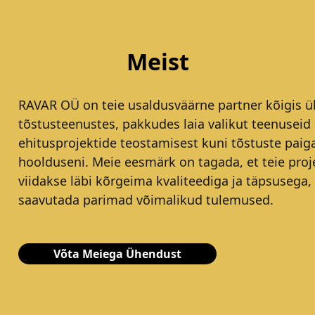
Meist
RAVAR OÜ on teie usaldusväärne partner kõigis ül
tõstusteenustes, pakkudes laia valikut teenuseid 
ehitusprojektide teostamisest kuni tõstuste paig
hoolduseni. Meie eesmärk on tagada, et teie proj
viidakse läbi kõrgeima kvaliteediga ja täpsusega,
saavutada parimad võimalikud tulemused.
Võta Meiega Ühendust