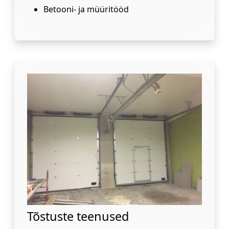
Betooni- ja müüritööd
Tõstuste teenused