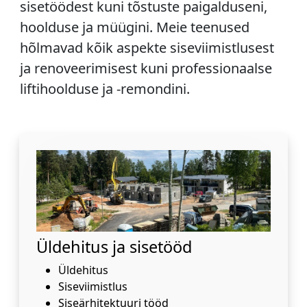
sisetöödest kuni tõstuste paigalduseni,
hoolduse ja müügini. Meie teenused
hõlmavad kõik aspekte siseviimistlusest
ja renoveerimisest kuni professionaalse
liftihoolduse ja -remondini.
Üldehitus ja sisetööd
Üldehitus
Siseviimistlus
Siseärhitektuuri tööd