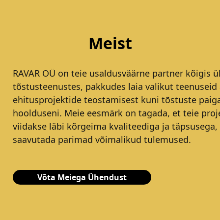
Meist
RAVAR OÜ on teie usaldusväärne partner kõigis ül
tõstusteenustes, pakkudes laia valikut teenuseid 
ehitusprojektide teostamisest kuni tõstuste paig
hoolduseni. Meie eesmärk on tagada, et teie proj
viidakse läbi kõrgeima kvaliteediga ja täpsusega,
saavutada parimad võimalikud tulemused.
Võta Meiega Ühendust