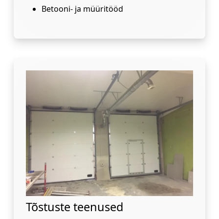
Betooni- ja müüritööd
Tõstuste teenused