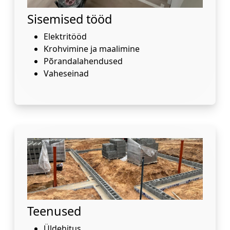
Sisemised tööd
Elektritööd
Krohvimine ja maalimine
Põrandalahendused
Vaheseinad
Teenused
Üldehitus