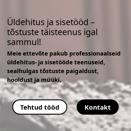
Üldehitus ja sisetööd –
tõstuste täisteenus igal
sammul!
Meie ettevõte pakub professionaalseid
üldehitus- ja sisetööde teenuseid,
sealhulgas tõstuste paigaldust,
hooldust ja müüki.
Tehtud tööd
Kontakt