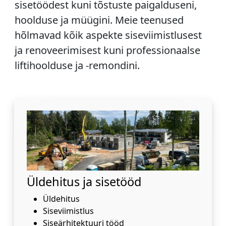
sisetöödest kuni tõstuste paigalduseni,
hoolduse ja müügini. Meie teenused
hõlmavad kõik aspekte siseviimistlusest
ja renoveerimisest kuni professionaalse
liftihoolduse ja -remondini.
Üldehitus ja sisetööd
Üldehitus
Siseviimistlus
Siseärhitektuuri tööd