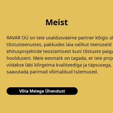
Meist
RAVAR OÜ on teie usaldusväärne partner kõigis ül
tõstusteenustes, pakkudes laia valikut teenuseid 
ehitusprojektide teostamisest kuni tõstuste paig
hoolduseni. Meie eesmärk on tagada, et teie proj
viidakse läbi kõrgeima kvaliteediga ja täpsusega,
saavutada parimad võimalikud tulemused.
Võta Meiega Ühendust