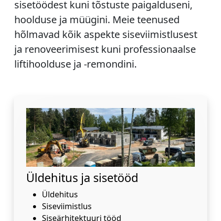
sisetöödest kuni tõstuste paigalduseni,
hoolduse ja müügini. Meie teenused
hõlmavad kõik aspekte siseviimistlusest
ja renoveerimisest kuni professionaalse
liftihoolduse ja -remondini.
Üldehitus ja sisetööd
Üldehitus
Siseviimistlus
Siseärhitektuuri tööd