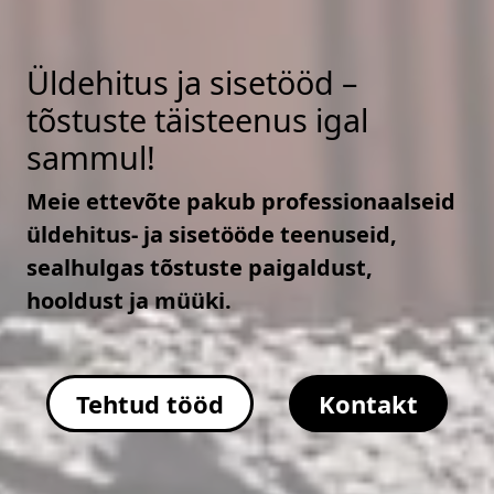
Üldehitus ja sisetööd –
tõstuste täisteenus igal
sammul!
Meie ettevõte pakub professionaalseid
üldehitus- ja sisetööde teenuseid,
sealhulgas tõstuste paigaldust,
hooldust ja müüki.
Tehtud tööd
Kontakt