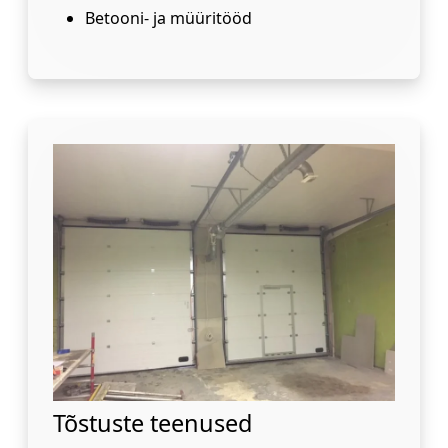
Betooni- ja müüritööd
Tõstuste teenused