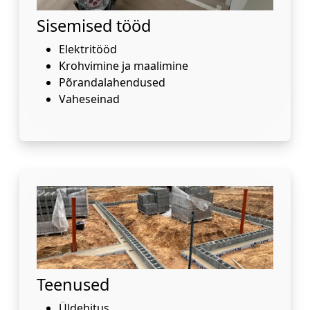
Sisemised tööd
Elektritööd
Krohvimine ja maalimine
Põrandalahendused
Vaheseinad
Teenused
Üldehitus